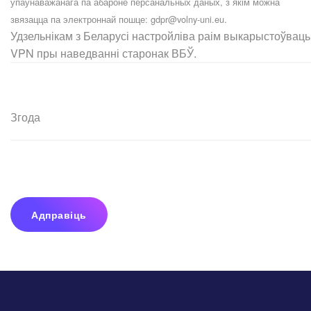
упаўнаважанага па абароне персанальных даных, з якім можна
звязацца па электроннай пошце:
gdpr@volny-uni.eu
.
Удзельнікам з Беларусі настройліва раім выкарыстоўваць
VPN пры наведванні старонак ВБЎ.
Згода
Адправіць