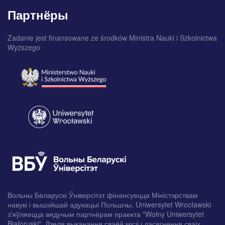
Партнёры
Zadanie jest finansowane ze środków Ministra Nauki i Szkolnictwa
Wyższego
Вольны Беларускі Ўніверсітэт фінансуецца Міністэрствам
навукі і вышэйшай адукацыі Польшчы. Uniwersytet Wrocławski
з'яўляецца вядучым партнёрам праекта "Wolny Uniwersytet
Białoruski". Дзеля выканання сваёй місіі і дасягнення сваіх