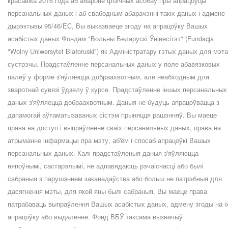
красавіка 2016 года аб абароне фізічных асобаў пры апрацоўцы
персанальных даных і аб свабодным абарачэнні такіх даных і адмене
дырэктывы 95/46/ЕС, Вы выказваеце згоду на апрацоўку Вашых
асабістых даных Фондам "Вольны Беларускі Ўнівесітэт" (Fundacja
"Wolny Uniwersytet Białoruski") як Адміністратару гэтых даных для мэт
сустрэчы. Прадстаўленне персанальных даных у поле абавязковых
палёў у форме з'яўляецца добраахвотным, але неабходным для
зваротнай сувязі ўдзелу ў курсе. Прадстаўленне іншых персанальных
даных з'яўляецца добраахвотным. Даныя не будуць апрацоўвацца з
дапамогай аўтаматызаваных сістэм прыняцця рашэнняў. Вы маеце
права на доступ і выпраўленне сваіх персанальных даных, права на
атрыманне інфармацыі пра мэту, аб'ём і спосаб апрацоўкі Вашых
персанальных даных. Калі прадстаўленыя даныя з'яўляюцца
няпоўнымі, састарэлымі, не адпавядаюць рэчаіснасці або былі
сабраныя з парушэннем заканадаўства або больш не патрэбныя для
дасягнення мэты, для якой яны былі сабраныя, Вы маеце права
патрабаваць выпраўлення Вашых асабістых даных, адмену згоды на і
апрацоўку або выдаленне. Фонд ВБЎ таксама вызначыў