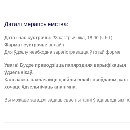
Дэталі мерапрыемства:
Дата і час сустрэчы:
23 кастрычніка, 18:00 (CET)
Фармат сустрэчы:
анлайн
Для ўдзелу неабходна зарэгістравацца ў гэтай форме.
Увага! Будзе праводзіцца папярэдняя верыфікацыя
ўдзельнікаў.
Калі ласка, пазначайце дзейны email і псеўданім, калі
хочаце ўдзельнічаць ананімна.
Вы можаце загадзя задаць свае пытанні ў адпаведным по