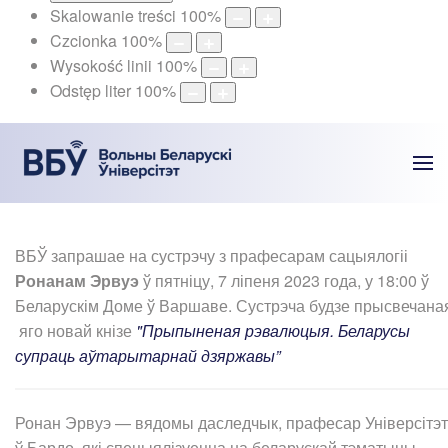
Skalowanie treści
100
%
Czcionka
100
%
Wysokość linii
100
%
Odstęp liter
100
%
ВБЎ запрашае на сустрэчу з прафесарам сацыялогіі
Ронанам Эрвуэ
ў пятніцу, 7 ліпеня 2023 года, у 18:00 ў
Беларускім Доме ў Варшаве. Сустрэча будзе прысвечана
яго новай кнізе
"Прыпыненая рэвалюцыя. Беларусы
супраць аўтарытарнай дзяржавы”
Ронан Эрвуэ — вядомы даследчык, прафесар Універсітэт
ў Бардо, які спецыялізуецца на беларускай тэматыцы.