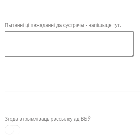
Пытанні ці пажаданні да сустрэчы - напішыце тут.
Згода атрымліваць рассылку ад ВБЎ