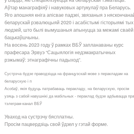
Аўтар манаграфіяў і навуковых артукулаў пра Беларусь.
Яго апошняя кніга апісвае падзеі, звязаныя з няскончана
беларускай рэвалюцыяй 2020 і асабістымі гісторыямі тых
людзей, што былі вымушаныя апынуцца за межамі сваёй
бацькаўшчыны.
На восень 2023 году ў рамках ВБЎ запланаваны курс
прафесара Эрвуэ “Сацыялогія недэмакратычных
рэжымаў: этнаграфічны падыход”.
Сустрэча будзе праводзіцца на французскай мове з перакладам на
беларускую і п
Асобаў, якія будуць патрабаваць перакладу, на беларускую, просім
узяць з сабой навушнікі да мабільных - пераклад будзе адбывацца пр
тэлеграм-канал ВБЎ
Уваход на сустрэчу бясплатны.
Просім пацвердзіць свой ўдзел у гэтай форме.