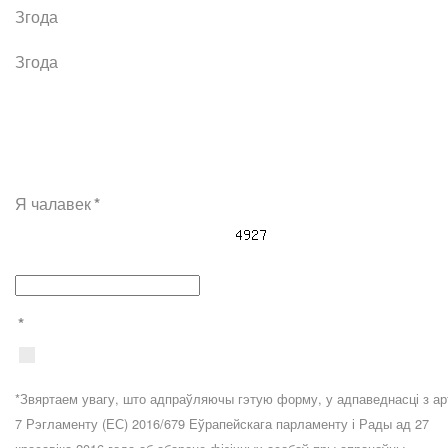
Згода
Згода
Я чалавек
*
*
*Звяртаем увагу, што адпраўляючы гэтую форму, у адпаведнасці з ар
7 Рэгламенту (ЕС) 2016/679 Еўрапейскага парламенту і Рады ад 27