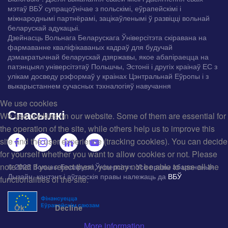
мэтаў ВБЎ супрацоўнічае з польскімі, еўрапейскімі і
міжнароднымі партнёрамі, зацікаўленымі ў развіцці вольнай
беларускай адукацыі.
Дзейнасць Вольнага Беларускага Ўніверсітэта скіравана на
фармаванне кваліфікаваных кадраў для будучай
дэмакратычнай беларускай дзяржавы, якое абапіраецца на
патэнцыял універсітэтаў Польшчы, Эстоніі і другіх краінаў ЕС з
улікам досведу рэформаў у краінах Цэнтральнай Еўропы і з
выкарыстаннем сучасных тэхналогіяў навучання
We use cookies
Спасылкі
We use cookies on our website. Some of them are essential for
the operation of the site, while others help us to improve this
site and the user experience (tracking cookies). You can decide
for yourself whether you want to allow cookies or not. Please
note that if you reject them, you may not be able to use all the
© 2025 Вольны Беларускі Ўніверсітэт. Усе правы абароненыя.
Дызайн, кантэнт і аўтарскія правы належаць да
ВБЎ
functionalities of the site.
Ok
Decline
More information