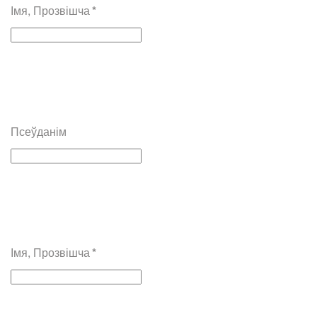
Імя, Прозвішча
*
Псеўданім
Імя, Прозвішча
*