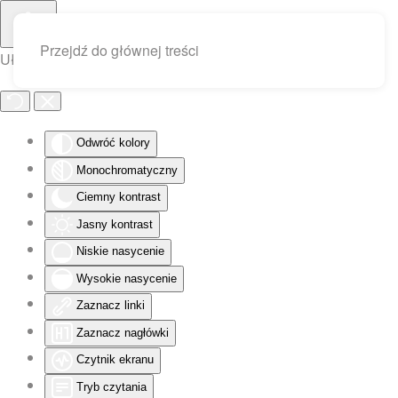
Przejdź do głównej treści
Ułatwienia dostępu
Odwróć kolory
Monochromatyczny
Ciemny kontrast
Jasny kontrast
Niskie nasycenie
Wysokie nasycenie
Zaznacz linki
Zaznacz nagłówki
Czytnik ekranu
Tryb czytania