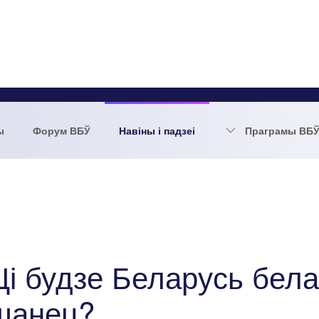
ы
Форум ВБЎ
Навіны і падзеі
Праграмы ВБ
Ці будзе Беларусь белар
шанец?