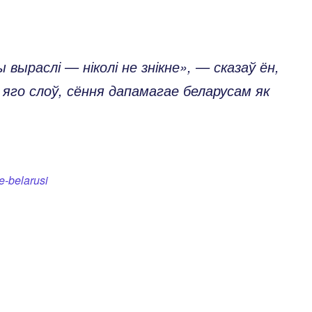
выраслі — ніколі не знікне», — сказаў ён,
яго слоў, сёння дапамагае беларусам як
e-belarusi