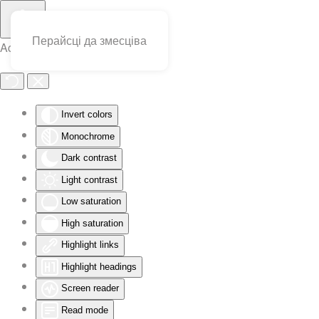
Перайсці да змесціва
Accessibility Tools
Invert colors
Monochrome
Dark contrast
Light contrast
Low saturation
High saturation
Highlight links
Highlight headings
Screen reader
Read mode