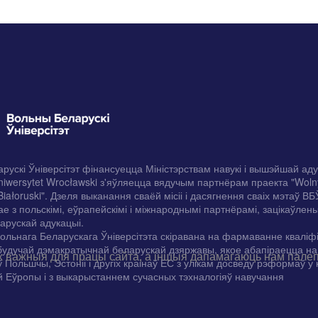
рускі Ўніверсітэт фінансуецца Міністэрствам навукі і вышэйшай ад
iwersytet Wrocławski з'яўляецца вядучым партнёрам праекта "Woln
Białoruski". Дзеля выканання сваёй місіі і дасягнення сваіх мэтаў ВБ
е з польскімі, еўрапейскімі і міжнароднымі партнёрамі, зацікаўлены
арускай адукацыі.
ольнага Беларускага Ўніверсітэта скіравана на фармаванне кваліф
будучай дэмакратычнай беларускай дзяржавы, якое абапіраецца н
 важныя для працы сайта, а іншыя дапамагаюць нам палепш
ў Польшчы, Эстоніі і другіх краінаў ЕС з улікам досведу рэформаў у 
 Еўропы і з выкарыстаннем сучасных тэхналогіяў навучання