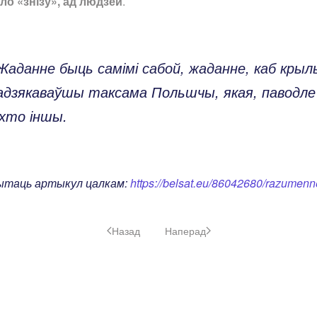
ло «знізу», ад людзей
.
Жаданне быць самімі сабой, жаданне, каб крылы 
адзякаваўшы таксама Польшчы, якая, паводле 
іхто іншы.
ытаць артыкул цалкам:
https://belsat.eu/86042680/razumenn
Назад
Наперад