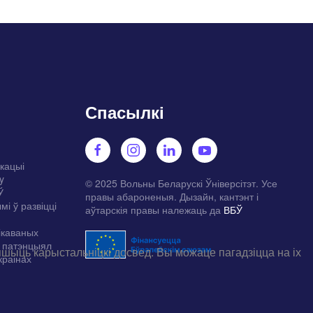
Спасылкі
укацыі
y
© 2025 Вольны Беларускі Ўніверсітэт. Усе
Ў
правы абароненыя. Дызайн, кантэнт і
мі ў развіцці
аўтарскія правы належаць да
ВБЎ
ікаваных
а патэнцыял
ыць карыстальніцкі досвед. Вы можаце пагадзіцца на іх
краінах