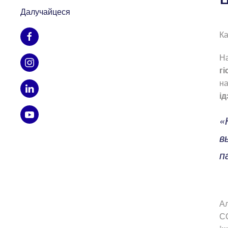
Далучайцеся
Ка
Н
г
на
і
«
в
п
А
СС