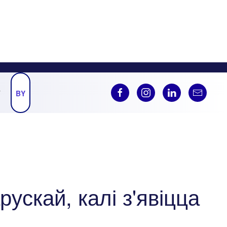
Ў
BY
ускай, калі з'явіцца