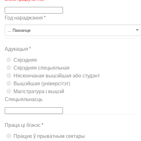
Год нараджэння
*
... Пазначце
Адукацыя
*
Сярэдняя
Сярэдняя спецыяльная
Няскончаная вышэйшая або студэнт
Вышэйшая (універсітэт)
Магістратура і вышэй
Спецыяльнасць
Праца ці бізнэс
*
Працую ў прыватным сектары