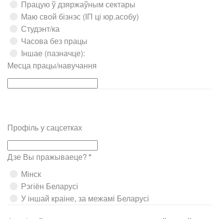
Працую ў дзяржаўным сектары
Маю свой бізнэс (ІП ці юр.асобу)
Студэнт/ка
Часова без працы
Іншае (пазначце):
Месца працы/навучання
Профіль у сацсетках
Дзе Вы пражываеце?
*
Мінск
Рэгіён Беларусі
У іншай краіне, за межамі Беларусі