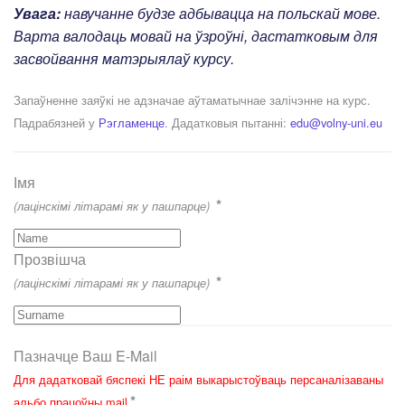
Увага:
навучанне будзе адбывацца на польскай мове.
Варта валодаць мовай на ўзроўні, дастатковым для
засвойвання матэрыялаў курсу.
Запаўненне заяўкі не адзначае аўтаматычнае залічэнне на курс.
Падрабязней у
Рэгламенце
. Дадатковыя пытанні:
edu@volny-uni.eu
Імя
*
(лацінскімі літарамі як у пашпарце)
Прозвішча
*
(лацінскімі літарамі як у пашпарце)
Пазначце Ваш E-Mail
Для дадатковай бяспекі НЕ раім выкарыстоўваць персаналізаваны
*
альбо працоўны mail