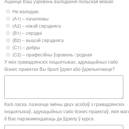
Ацаніце Ваш узровень валодання польскай мовай:
Не валодаю
(А1) – пачатковы
(А2) – ніжэй сярэдняга
(В1) – сярэдні
(В2) – вышэй сярэдняга
(C1) – добры
(C2) – прафесійны ўзровень / родная
У якіх грамадзянскіх ініцыятывах, адукацыйных і/або
бізнес-праектах Вы бралі ўдзел або ўдзельнічаеце?
Калі ласка, пазначце імёны двух асобаў з грамадзянскіх
ініцыятываў, адукацыйных і/або бізнес-праектаў, якія маг
б Ваc парэкамендаваць да ўдзелу ў курсе.