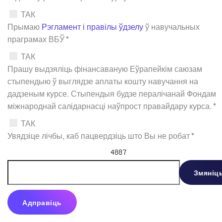
ТАК
Прымаю
Рэгламент і правілы ўдзелу
ў навучальных
праграмах ВБЎ
*
ТАК
Прашу выдзяліць фінансаваную Еўрапейкім саюзам
стыпендыю ў выглядзе аплаты кошту навучання на
дадзеным курсе. Стыпендыя будзе пералічанай Фондам
міжнароднай салідарнасці наўпрост правайдару курса.
*
ТАК
Увядзіце лічбы, каб пацвердзіць што Вы не робат
*
Змяніц
Адправіць