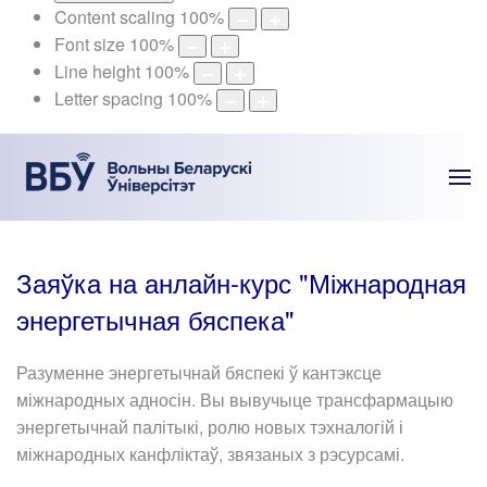
Content scaling
100
%
Font size
100
%
Line height
100
%
Letter spacing
100
%
Заяўка на
анлайн-курс "Міжнародная
энергетычная бяспека"
Разуменне энергетычнай бяспекі ў кантэксце
міжнародных адносін. Вы вывучыце трансфармацыю
энергетычнай палітыкі, ролю новых тэхналогій і
міжнародных канфліктаў, звязаных з рэсурсамі.