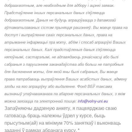
добраахвотным, але неабходным для адбору і ацэнкі заявак.
Прадстаўленне іншых
персанальных
даных з'яўляецца
добраахвотным. Даныя не будуць апрацоўвацца з дапамогай
аўтаматызаваных сістэм прыняцця рашэнняў. Вы маеце права на
доступ і выпраўленне сваіх персанальных даных, права на
атрыманне інфармацыі пра мэту, аб'ём і спосаб апрацоўкі Вашых
персанальных даных. Калі прадстаўленыя даныя з'яўляюцца
няпоўнымі, састарэлымі, не адпавядаюць рэчаіснасці або былі
сабраныя з парушэннем заканадаўства або больш не патрэбныя
для дасягнення мэты, для якой яны былі сабраныя, Вы маеце
права патрабаваць выпраўлення Вашых асабістых даных, адмену
згоды на яго апрацоўку або выдаленне. Фонд ВБЎ таксама
вызначыў упаўнаважанага па абароне персанальных даных, з якім
можна звязацца па электроннай пошце:
info@volny-uni.eu
Запаўняючы дадзеную анкету, я пацвярджаю сваю
гатовасць браць належны ўдзел у курсе, быць
прысутным(ай) на мінімум 70% заняткаў і выконваць
заданні ў рамках абранага курсу.
*