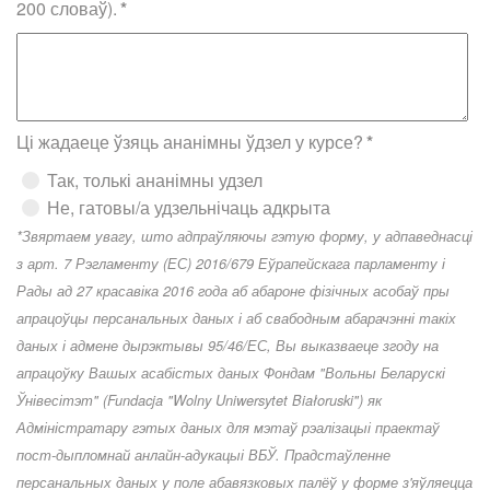
200 словаў).
*
Ці жадаеце ўзяць ананімны ўдзел у курсе?
*
Так, толькі ананімны удзел
Не, гатовы/а удзельнічаць адкрыта
*Звяртаем увагу, што адпраўляючы гэтую форму, у адпаведнасці
з арт. 7 Рэгламенту (ЕС) 2016/679 Еўрапейскага парламенту і
Рады ад 27 красавіка 2016 года аб абароне фізічных асобаў пры
апрацоўцы персанальных даных і аб свабодным абарачэнні такіх
даных і адмене дырэктывы 95/46/ЕС, Вы выказваеце згоду на
апрацоўку Вашых асабістых даных Фондам "Вольны Беларускі
Ўнівесітэт" (Fundacja "Wolny Uniwersytet Białoruski") як
Адміністратару гэтых даных для мэтаў рэалізацыі праектаў
пост-дыпломнай анлайн-адукацыі ВБЎ. Прадстаўленне
персанальных даных у поле абавязковых палёў у форме з'яўляецца