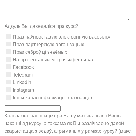
Адкуль Вы даведаліся пра курс?
Праз наўпроставую электронную рассылку
Праз партнёрскую арганізацыю
Праз сяброў ці знаёмых
На прэзентацыі/сустрэчы/фестывалі
Facebook
Telegram
LinkedIn
Instagram
Іншы канал інфармацыі (пазначце)
Калі ласка, напішыце пра Вашу матывацыю і Вашы
чаканні ад курсу, а таксама як Вы разлічваеце далей
скарыстацца з ведаў, атрыманых у рамках курсу? (макс.