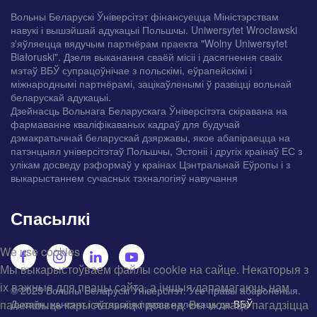
Вольны Беларускі Ўніверсітэт фінансуецца Міністэрствам
навукі і вышэйшай адукацыі Польшчы. Uniwersytet Wrocławski
з'яўляецца вядучым партнёрам праекта "Wolny Uniwersytet
Białoruski". Дзеля выканання сваёй місіі і дасягнення сваіх
мэтаў ВБЎ супрацоўнічае з польскімі, еўрапейскімі і
міжнароднымі партнёрамі, зацікаўленымі ў развіцці вольнай
беларускай адукацыі.
Дзейнасць Вольнага Беларускага Ўніверсітэта скіравана на
фармаванне кваліфікаваных кадраў для будучай
дэмакратычнай беларускай дзяржавы, якое абапіраецца на
патэнцыял універсітэтаў Польшчы, Эстоніі і другіх краінаў ЕС з
улікам досведу рэформаў у краінах Цэнтральнай Еўропы і з
выкарыстаннем сучасных тэхналогіяў навучання
Спасылкі
We use cookies
Мы выкарыстоўваем файлы cookie на сайце. Некаторыя з
іх важныя для працы сайта, а іншыя дапамагаюць нам
© 2025 Вольны Беларускі Ўніверсітэт. Усе правы абароненыя.
палепшыць карыстальніцкі досвед. Вы можаце пагадзіцца
Дызайн, кантэнт і аўтарскія правы належаць да
ВБЎ