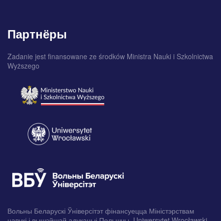
Партнёры
Zadanie jest finansowane ze środków Ministra Nauki i Szkolnictwa
Wyższego
Вольны Беларускі Ўніверсітэт фінансуецца Міністэрствам
навукі і вышэйшай адукацыі Польшчы. Uniwersytet Wrocławski