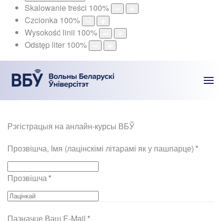
Skalowanie treści
100
%
Czcionka
100
%
Wysokość linii
100
%
Odstęp liter
100
%
Рэгістрацыя на анлайн-курсы ВБЎ
Прозвішча, Імя (лацінскімі літарамі як у пашпарце)
*
Прозвішча
*
Пазначце Ваш E-Mail
*