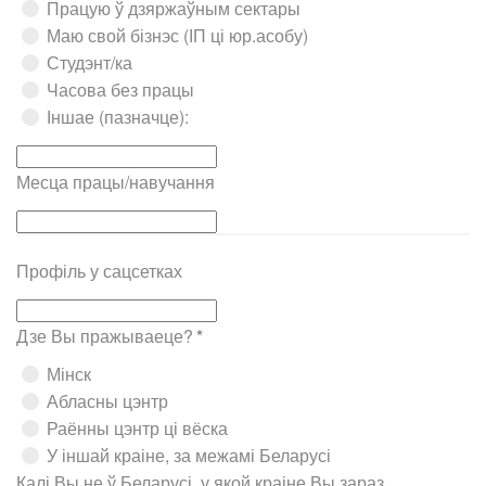
Працую ў дзяржаўным сектары
Маю свой бізнэс (ІП ці юр.асобу)
Студэнт/ка
Часова без працы
Іншае (пазначце):
Месца працы/навучання
Профіль у сацсетках
Дзе Вы пражываеце?
*
Мінск
Абласны цэнтр
Раённы цэнтр ці вёска
У іншай краіне, за межамі Беларусі
Калі Вы не ў Беларусі, у якой краіне Вы зараз