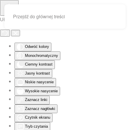
Przejdź do głównej treści
Ułatwienia dostępu
Odwróć kolory
Monochromatyczny
Ciemny kontrast
Jasny kontrast
Niskie nasycenie
Wysokie nasycenie
Zaznacz linki
Zaznacz nagłówki
Czytnik ekranu
Tryb czytania