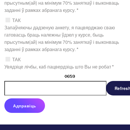
прысутным(ай) на мінімум 70% заняткаў і выконваць
заданні ў рамках абранага курсу.
*
ТАК
Запаўняючы дадзеную анкету, я пацвярджаю сваю
гатовасць браць належны ўдзел у курсе, быць
прысутным(ай) на мінімум 70% заняткаў і выконваць
заданні ў рамках абранага курсу.
*
ТАК
Увядзіце лічбы, каб пацвердзіць што Вы не робат
*
Refres
Адправіць