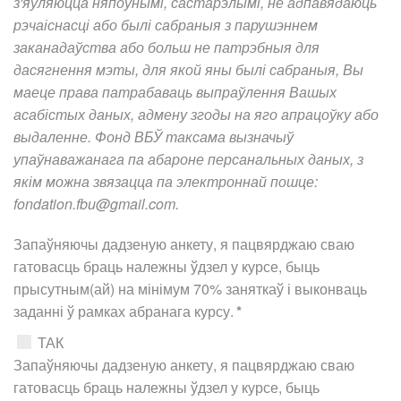
з'яўляюцца няпоўнымі, састарэлымі, не адпавядаюць
рэчаіснасці або былі сабраныя з парушэннем
заканадаўства або больш не патрэбныя для
дасягнення мэты, для якой яны былі сабраныя, Вы
маеце права патрабаваць выпраўлення Вашых
асабістых даных, адмену згоды на яго апрацоўку або
выдаленне. Фонд ВБЎ таксама вызначыў
упаўнаважанага па абароне персанальных даных, з
якім можна звязацца па электроннай пошце:
fondation.fbu@gmail.com
.
Запаўняючы дадзеную анкету, я пацвярджаю сваю
гатовасць браць належны ўдзел у курсе, быць
прысутным(ай) на мінімум 70% заняткаў і выконваць
заданні ў рамках абранага курсу.
*
ТАК
Запаўняючы дадзеную анкету, я пацвярджаю сваю
гатовасць браць належны ўдзел у курсе, быць