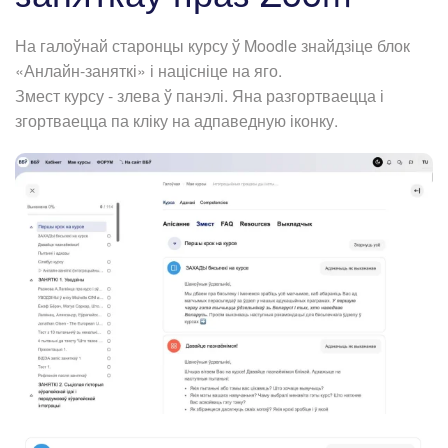
На галоўнай старонцы курсу ў Moodle знайдзіце блок
«Анлайн-заняткі» і націсніце на яго.
Змест курсу - злева ў панэлі. Яна разгортваецца і
згортваецца па кліку на адпаведную іконку.