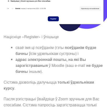
Націсніце «Register» і ўпішыце
сваё імя ці псеўданім (гэты
псеўданім будзе
бачны
ўсім удзельнікам сустрэчы) і
адрас электроннай пошты, на які Вы
зарэгістраваныя
ў Moodle (ваш e-mail
не будзе
бачны
іншым).
Сістэма дазволіць далучыцца
толькі ўдзельнікам
курсу
.
Пасля рэгістрацыі ўвайдзіце ў Zoom зручным для Вас
спосабам. Сістэма папросіць зарэгістравацца толькі