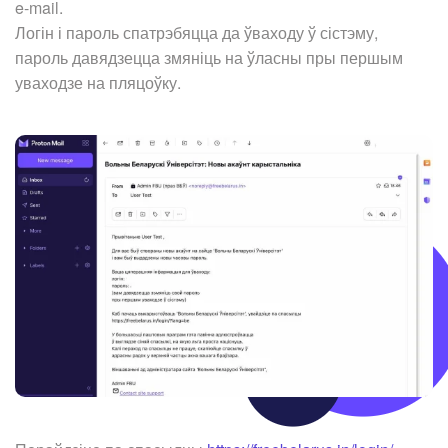
e-mail.
Логін і пароль спатрэбяцца да ўваходу ў сістэму,
пароль давядзецца змяніць на ўласны пры першым
уваходзе на пляцоўку.