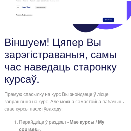
Віншуем! Цяпер Вы
зарэгістраваныя, самы
час наведаць старонку
курсаў.
Прамую спасылку на курс Вы знойдзеце ў лісце
запрашэння на курс. Але можна самастойна пабачыць
свае курсы пасля ўваходу:
Перайдзіце ў раздзел
«Мае курсы / My
courses»
.