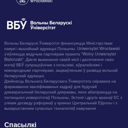
Вольны Беларускі Ўніверсітэт фінансуецца Міністэрствам
навукі і вышэйшай адукацыі Польшчы. Uniwersytet Wrocławski
з'яўляецца вядучым партнёрам праекта "Wolny Uniwersytet
Białoruski". Дзеля выканання сваёй місіі і дасягнення сваіх
мэтаў ВБЎ супрацоўнічае з польскімі, еўрапейскімі і
міжнароднымі партнёрамі, зацікаўленымі ў развіцці вольнай
беларускай адукацыі.
Дзейнасць Вольнага Беларускага Ўніверсітэта скіравана на
фармаванне кваліфікаваных кадраў для будучай
дэмакратычнай беларускай дзяржавы, якое абапіраецца на
патэнцыял універсітэтаў Польшчы, Эстоніі і другіх краінаў ЕС з
улікам досведу рэформаў у краінах Цэнтральнай Еўропы і з
выкарыстаннем сучасных тэхналогіяў навучання
Спасылкі