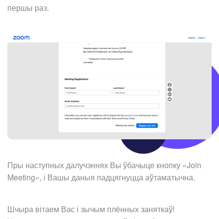
першы раз.
Пры наступных далучэннях Вы ўбачыце кнопку «Join
Meeting», і Вашы даныя падцягнуцца аўтаматычна.
Шчыра вітаем Вас і зычым плённых заняткаў!