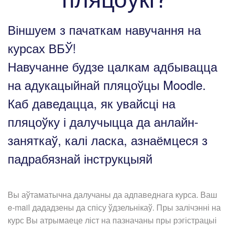
Віншуем з пачаткам навучання на
курсах ВБЎ!
Навучанне будзе цалкам адбывацца
на адукацыйнай пляцоўцы Moodle.
Каб даведацца, як увайсці на
пляцоўку і далучыцца да анлайн-
заняткаў, калі ласка, азнаёмцеся з
падрабязнай інструкцыяй
Вы аўтаматычна далучаны да адпаведнага курса. Ваш
e-mail дададзены да спісу ўдзельнікаў. Пры залічэнні на
курс Вы атрымаеце ліст на пазначаны пры рэгістрацыі