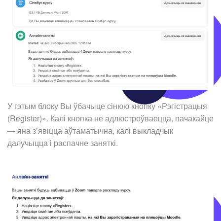
У гэтым блоку Вы ўбачыце сінюю кнопку «Рэгістрацыя
(Register)». Калі кнопка не адлюстроўваецца, пачакайце
— яна з’явіцца аўтаматычна, калі выкладчык
далучыцца і распачне заняткі.