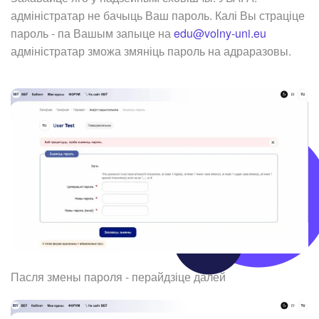
адміністратар не бачыць Ваш пароль. Калі Вы страціце
пароль - па Вашым запыце на
edu@volny-uni.eu
адміністратар зможа змяніць пароль на адраразовы.
Пасля змены пароля - перайдзіце далей