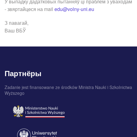
У выпадку дадатковых пытанняў ці праблем з уваходам
- звяртайцeся на mail
edu@volny-uni.eu
З павагай,
Ваш ВБЎ
Партнёры
Zadanie jest finansowane ze środków Ministra Nauki i Szkolnictwa
Wyższego