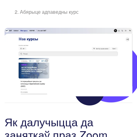
Абярыце адпаведны курс
Як далучыцца да
заняткаў праз Zoom