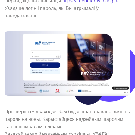
Перайдзіце па спасылцы
https://freebelarus.in/login/
Увядзіце логін і пароль, які Вы атрымалі ў
паведамленні.
Пры першым уваходзе Вам будзе прапанавана змяніць
пароль на новы. Карыстайцеся надзейнымі паролямі
са спецсімваламі і лібамі.
Захавайце яго ў надзейным сховішчы. УВАГА: