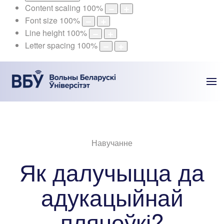
Content scaling
100
%
Font size
100
%
Line height
100
%
Letter spacing
100
%
Навучанне
Як далучыцца да
адукацыйнай
пляцоўкі?