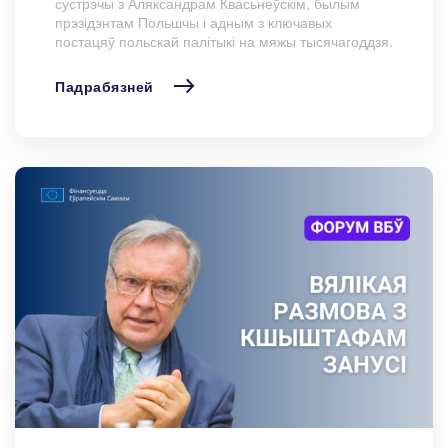
сустрэчы з Аляксандрам Квасьнеўскім, былым
прэзідэнтам Польшчы і адным з ключавых
постацяў польскай палітыкі на мяжы тысячагоддзя.
Падрабязней