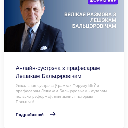
Анлайн-сустрэча з прафесарам
Лешакам Бальцэровічам
Унікальная сустрэча ў рамках Форуму ВБЎ з
прафесарам Лешакам Бальцэровічам - аўтарам
польскіх рэформаў, якія змянілі гісторыю
Польшчы!
Падрабязней