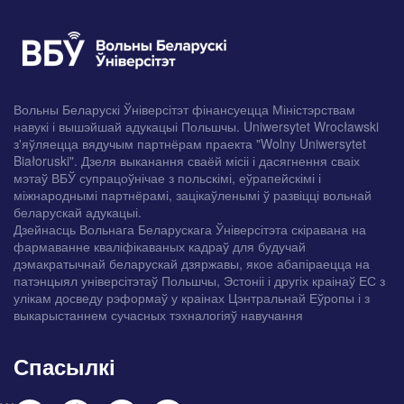
Вольны Беларускі Ўніверсітэт фінансуецца Міністэрствам
навукі і вышэйшай адукацыі Польшчы. Uniwersytet Wrocławski
з'яўляецца вядучым партнёрам праекта "Wolny Uniwersytet
Białoruski". Дзеля выканання сваёй місіі і дасягнення сваіх
мэтаў ВБЎ супрацоўнічае з польскімі, еўрапейскімі і
міжнароднымі партнёрамі, зацікаўленымі ў развіцці вольнай
беларускай адукацыі.
Дзейнасць Вольнага Беларускага Ўніверсітэта скіравана на
фармаванне кваліфікаваных кадраў для будучай
дэмакратычнай беларускай дзяржавы, якое абапіраецца на
патэнцыял універсітэтаў Польшчы, Эстоніі і другіх краінаў ЕС з
улікам досведу рэформаў у краінах Цэнтральнай Еўропы і з
выкарыстаннем сучасных тэхналогіяў навучання
Спасылкі