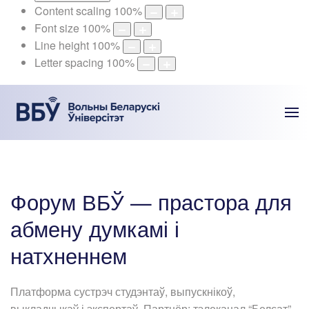
Content scaling
100
%
Font size
100
%
Line height
100
%
Letter spacing
100
%
Форум ВБЎ — прастора для
абмену думкамі і
натхненнем
Платформа сустрэч студэнтаў, выпускнікоў,
выкладчыкаў і экспертаў. Партнёр: тэлеканал “Белсат”