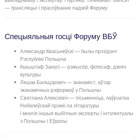
— трансляцыі і прасоўванне падзей Форуму.
Спецыяльныя госці Форуму ВБЎ
Аляксандр Квасьнеўскі — былы прэзідэнт
Рэспублікі Польшча
Кшыштаф Занусі — рэжысёр, філосаф, дзеяч
культуры
Лешак Бальцэровіч — эканаміст, аўтар
эканамічных рэформаў у Польшчы
Святлана Алексіевіч — пісьменніца, лаўрэатка
Нобелеўскай прэміі па літаратуры
і многія іншыя выбітныя эксперты і інтэлектуалы
з Польшчы і Еўропы