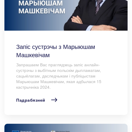
Запіс сустрэчы з Марыюшам
Машкевічам
Запрашаем Вас праглядзець запіс анлайн-
сустрэчы з выбітным польскім дыпламатам,
сацыёлагам, даследчыкам і публіцыстам
Марыюшам Машкевічам, якая адбылася 15
кастрычніка 2024.
Падрабязней