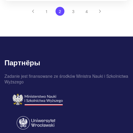
1
2
3
4
Партнёры
Zadanie jest finansowane ze środków Ministra Nauki i Szkolnictwa
Wyższego