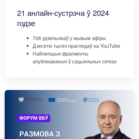
21 анлайн-сустрэча ў 2024
годзе
728 удзельнікаў у жывым эфіры
Дзесяткі тысяч праглядаў на YouTube
Найлепшыя фрагменты
апублікаваныя ў сацыяльных сетках