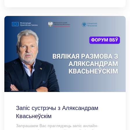
Запіс сустрэчы з Аляксандрам
Квасьнеўскім
Запрашаем Вас праглядзець запіс анлайн-