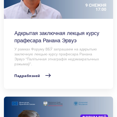
Адкрытая заключная лекцыя курсу
прафесара Ранана Эрвуэ
У рамках Форуму ВБЎ запрашаем на адкрытыю
заключную лекцыю курсу прафесара Ранана
Эрвуэ “Палітычная этнаграфія недэмакратычных
рэжымаў”.
Падрабязней