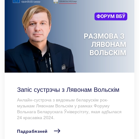
Запіс сустрэчы з Лявонам Вольскім
Анлайн-сустрэча з вядомым беларускім рок-
музыкам Лявонам Вольскім у рамках Форуму
Вольнага Беларускага Ўніверсітэту, якая адбылася
24 красавіка 2024.
Падрабязней