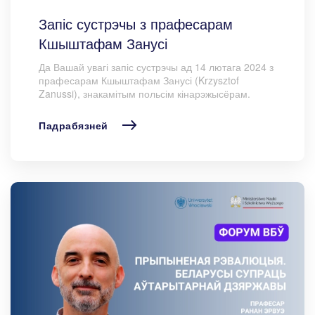
Запіс сустрэчы з прафесарам
Кшыштафам Занусі
Да Вашай увагі запіс сустрэчы ад 14 лютага 2024 з
прафесарам Кшыштафам Занусі (Krzysztof
Zanussi), знакамітым польсім кінарэжысёрам.
Падрабязней