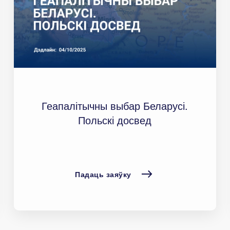
Геапалітычны выбар Беларусі.
Польскі досвед
Падаць заяўку