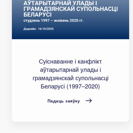
Суіснаванне і канфлікт
аўтарытарнай улады і
грамадзянскай супольнасці
Беларусі (1997–2020)
Падаць заяўку