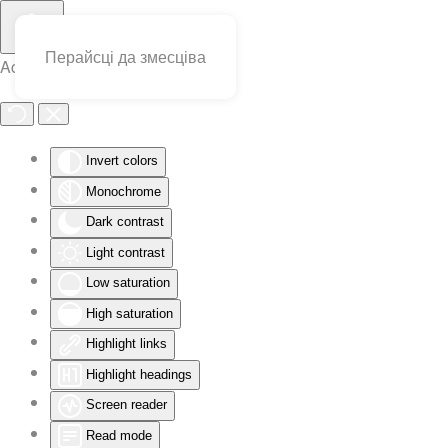
Перайсці да змесціва
Accessibility Tools
Invert colors
Monochrome
Dark contrast
Light contrast
Low saturation
High saturation
Highlight links
Highlight headings
Screen reader
Read mode