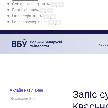
Content scaling
100
%
Font size
100
%
Line height
100
%
Letter spacing
100
%
Курс
Запіс 
Анлайн навучанне
05 снежня 2024
Квасьн