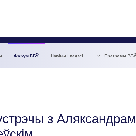
ы
Форум ВБЎ
Навіны і падзеі
Праграмы ВБ
сустрэчы з Аляксандрам
еўскім