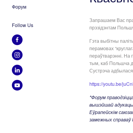
Форум
Запрашаем Вас пра
Follow Us
прэзідэнтам Польшч
Гэта выбітны паліты
перамовах “круглаг
пераўтварэнні. На 
тым, каб Польшча 
Сустрэча адбылася 
https://youtu.be/juC
*Форум праводзіцца
вышэйшай адукацыі
Еўрапейскім саюза
замежных справаў