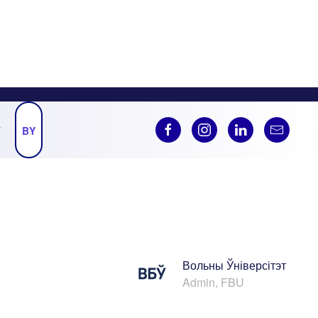
Ў
BY
Вольны Ўніверсітэт
Admin, FBU