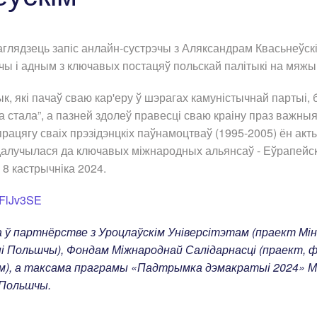
глядзець запіс анлайн-сустрэчы з Аляксандрам Квасьнеўск
ы і адным з ключавых постацяў польскай палітыкі на мяжы
к, які пачаў сваю кар'еру ў шэрагах камуністычнай партыі, 
а стала”, а пазней здолеў правесці сваю краіну праз важн
працягу сваіх прэзідэнцкіх паўнамоцтваў (1995-2005) ён ак
далучылася да ключавых міжнародных альянсаў - Еўрапейск
8 кастрычніка 2024.
nFlJv3SE
 ў партнёрстве з Уроцлаўскім Універсітэтам (праект Міні
 Польшчы), Фондам Міжнароднай Салідарнасці (праект, 
м), а таксама праграмы «Падтрымка дэмакратыі 2024» М
 Польшчы.