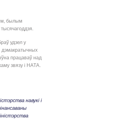
ім, былым
 тысячагоддзя.
браў удзел у
ыя дэмакратычных
тыўна працаваў над
аму звязу і НАТА.
стэрства навукі і
фінансаваны
іністэрства