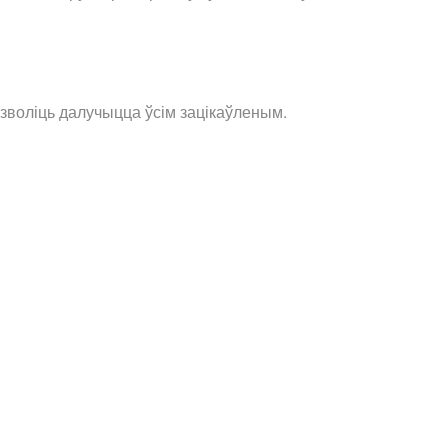
азволіць далучыцца ўсім зацікаўленым.