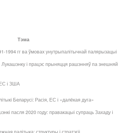
Тэма
91-1994 гг ва ўмовах унутрыпалітычнай палярызацыі
ры Лукашэнку і працэс прыняцця рашэнняў па знешняй
 ЕС і ЗША
ыкі Беларусі: Расія, ЕС і «далёкая дуга»
нкі пасля 2020 году: правакацыі супраць Захаду і
ная палітыка: структуры і стратэгіі