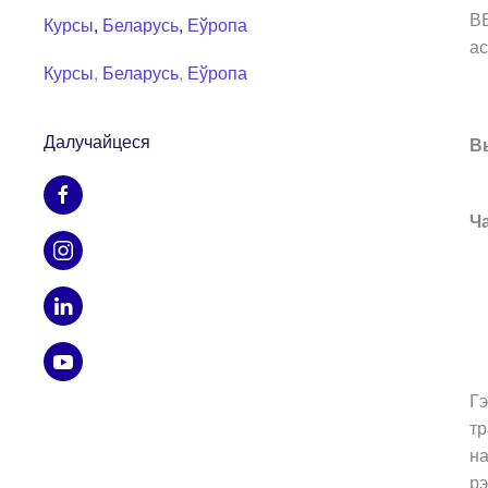
ВБ
Курсы
,
Беларусь
,
Еўропа
ас
Курсы
,
Беларусь
,
Еўропа
Далучайцеся
В
Ч
Гэ
тр
на
рэ