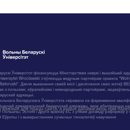
рускі Ўніверсітэт фінансуецца Міністэрствам навукі і вышэйшай ад
iwersytet Wrocławski з'яўляецца вядучым партнёрам праекта "Woln
Białoruski". Дзеля выканання сваёй місіі і дасягнення сваіх мэтаў ВБ
е з польскімі, еўрапейскімі і міжнароднымі партнёрамі, зацікаўлены
арускай адукацыі.
ольнага Беларускага Ўніверсітэта скіравана на фармаванне кваліф
будучай дэмакратычнай беларускай дзяржавы, якое абапіраецца н
 важныя для працы сайта, а іншыя дапамагаюць нам палепш
ў Польшчы, Эстоніі і другіх краінаў ЕС з улікам досведу рэформаў у 
 Еўропы і з выкарыстаннем сучасных тэхналогіяў навучання