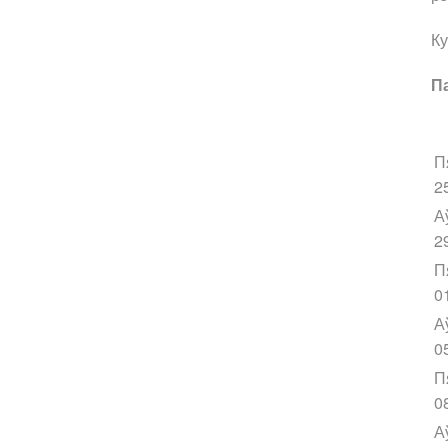
Ку
П
П
2
А
2
П
0
А
0
П
0
А