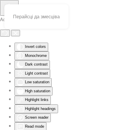
Перайсці да змесціва
Accessibility Tools
Invert colors
Monochrome
Dark contrast
Light contrast
Low saturation
High saturation
Highlight links
Highlight headings
Screen reader
Read mode