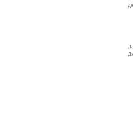
да
Да
Да