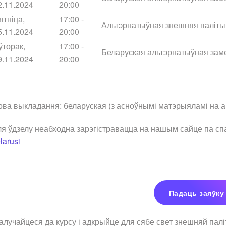
2.11.2024
20:00
ятніца,
17:00 -
Альтэрнатыўная знешняя паліты
5.11.2024
20:00
ўторак,
17:00 -
Беларуская альтэрнатыўная зам
9.11.2024
20:00
ва выкладання: беларуская (з асноўнымі матэрыяламі на а
я ўдзелу неабходна зарэгістравацца на нашым сайце па с
larusi
Падаць заяўку 
лучайцеся да курсу і адкрыйце для сябе свет знешняй пал