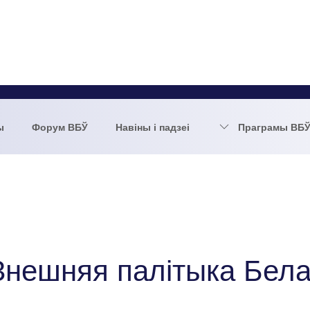
ы
Форум ВБЎ
Навіны і падзеі
Праграмы ВБ
Знешняя палітыка Бела