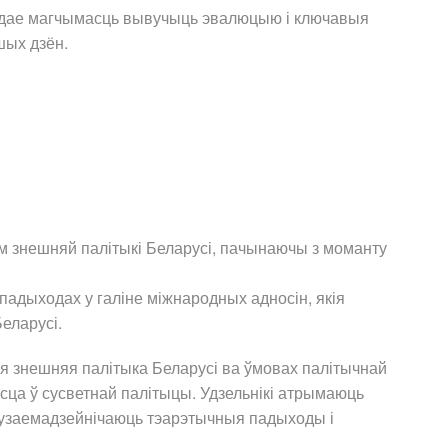
кі дае магчымасць вывучыць эвалюцыю і ключавыя
шых дзён.
ям знешняй палітыкі Беларусі, пачынаючы з моманту
адыходах у галіне міжнародных адносін, якія
еларусі.
ся знешняя палітыка Беларусі ва ўмовах палітычнай
есца ў сусветнай палітыцы. Удзельнікі атрымаюць
 узаемадзейнічаюць тэарэтычныя падыходы і