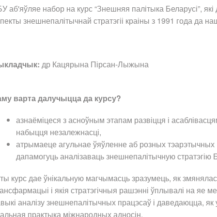
У аб'яўляе набор на курс “Знешняя палітыка Беларусі”, я
пекты знешнепалітычнай стратэгіі краіны з 1991 года да на
ыкладчык:
др Кацярына Пірсан-Лыжына
аму варта далучыцца да курсу?
азнаёміцеся з асноўным этапам развіцця і асаблівасц
набыцця незалежнасці,
атрымаеце агульнае ўяўленне аб розных тэарэтычных п
дапамогуць аналізаваць знешнепалітычную стратэгію Б
ты курс дае ўнікальную магчымасць зразумець, як змяняла
ансфармацыі і якія стратэгічныя рашэнні ўплывалі на яе м
выкі аналізу знешнепалітычных працэсаў і даведаюцца, як
альная практыка міжнародных адносін.