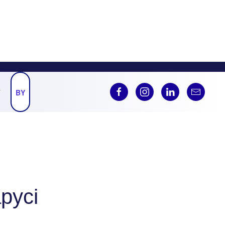
Ў
BY
русі