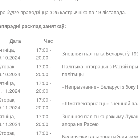
рс будзе праводзіцца з 25 кастрычніка па 19 лістапада.
апярэдні расклад заняткаў:
Дата
Час
ятніца,
17:00 -
Знешняя палітыка Беларусі ў 19
5.10.2024
20:00
ўторак,
17:00 -
Палітыка інтэграцыі з Расіяй п
9.10.2024
20:00
палітыцы
ятніца,
17:00 -
«Непрызнанне» Беларусі з боку
1.11.2024
20:00
ўторак,
17:00 -
«Шматвектарнасць» знешняй паліт
5.11.2024
20:00
ятніца,
17:00 -
Знешняя палітыка рэжыму Лукашэ
8.11.2024
20:00
апора на Расею
ўторак,
17:00 -
Беларуская альтэрнатыўная замеж