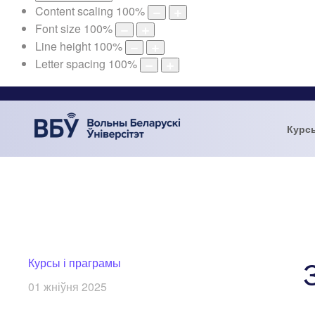
Content scaling
100
%
Font size
100
%
Line height
100
%
Letter spacing
100
%
Курс
Курсы і праграмы
01 жніўня 2025