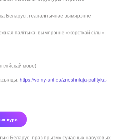
ка Беларусі: геапалітычнае вымярэнне
ежная палітыка: вымярэнне «жорсткай сілы».
нглійскай мове)
пасылцы:
https://volny-uni.eu/zneshniaja-palityka-
на курс
ітыкі Беларусі праз прызму сучасных навуковых