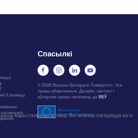
Спасылкі
укацыі
y
© 2025 Вольны Беларускі Ўніверсітэт. Усе
Ў
правы абароненыя. Дызайн, кантэнт і
мі ў развіцці
аўтарскія правы належаць да
ВБЎ
ікаваных
а патэнцыял
ыць карыстальніцкі досвед. Вы можаце пагадзіцца на іх
краінах