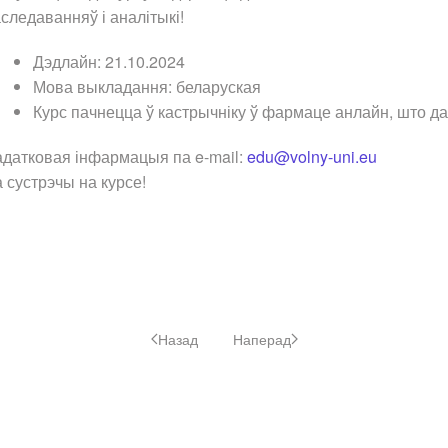
следаванняў і аналітыкі!
Дэдлайн: 21.10.2024
Мова выкладання: беларуская
Курс пачнецца ў кастрычніку ў фармаце анлайн, што д
датковая інфармацыя па e-mail:
edu@volny-uni.eu
 сустрэчы на курсе!
Назад
Наперад