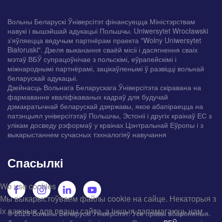
Вольны Беларускі Ўніверсітэт фінансуецца Міністэрствам
навукі і вышэйшай адукацыі Польшчы. Uniwersytet Wrocławski
з'яўляецца вядучым партнёрам праекта "Wolny Uniwersytet
Białoruski". Дзеля выканання сваёй місіі і дасягнення сваіх
мэтаў ВБЎ супрацоўнічае з польскімі, еўрапейскімі і
міжнароднымі партнёрамі, зацікаўленымі ў развіцці вольнай
беларускай адукацыі.
Дзейнасць Вольнага Беларускага Ўніверсітэта скіравана на
фармаванне кваліфікаваных кадраў для будучай
дэмакратычнай беларускай дзяржавы, якое абапіраецца на
патэнцыял універсітэтаў Польшчы, Эстоніі і другіх краінаў ЕС з
улікам досведу рэформаў у краінах Цэнтральнай Еўропы і з
выкарыстаннем сучасных тэхналогіяў навучання
Спасылкі
We use cookies
Мы выкарыстоўваем файлы cookie на сайце. Некаторыя з
іх важныя для працы сайта, а іншыя дапамагаюць нам
© 2025 Вольны Беларускі Ўніверсітэт. Усе правы абароненыя.