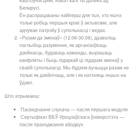
каштоўнасцямі, нават калі ты далёка ад
Беларусі.
Ён распрацаваны найперш для тых, хто яшчэ
толькі робіць першыя крокі ў актывізме, але
адчувае патрэбу ў супольнасці і ведах.
«Разам да зменаў» (12.06-30.06), дазволіць
паглыбіць разуменне, як арганізоўваць
дзейнасць, будаваць каманды, вырашаць
канфлікты і быць лідаркай ці лідарам зменаў у
сваёй супольнасці. Мы будзем вучыцца разам не
толькі як дзейнічаць, але і як натхняць іншых на
ўдзел.
Што атрымаеш:
Пасведчанне слухача — пасля першага модуля
Сертыфікат ВБЎ-Уроцлаўскага ўніверсітэта —
пасля праходжання абодвух