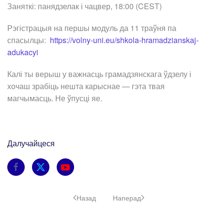
Заняткі: панядзелак і чацвер, 18:00 (CEST)
Рэгістрацыя на першы модуль да 11 траўня па
спасылцы:
https://volny-uni.eu/shkola-hramadzianskaj-
adukacyi
Калі ты верыш у важнасць грамадзянскага ўдзелу і
хочаш зрабіць нешта карыснае — гэта твая
магчымасць. Не ўпусці яе.
Далучайцеся
Назад
Наперад