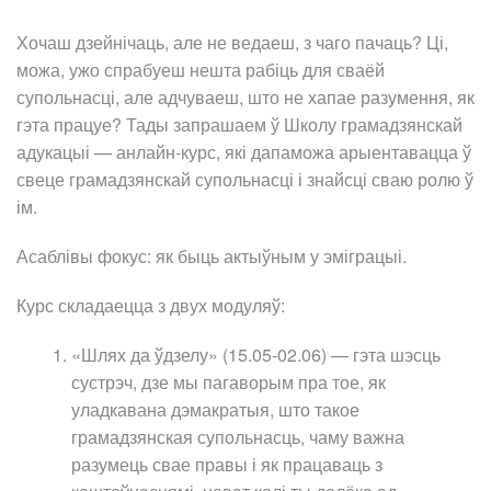
Хочаш дзейнічаць, але не ведаеш, з чаго пачаць? Ці,
можа, ужо спрабуеш нешта рабіць для сваёй
супольнасці, але адчуваеш, што не хапае разумення, як
гэта працуе? Тады запрашаем ў Школу грамадзянскай
адукацыі — анлайн-курс, які дапаможа арыентавацца ў
свеце грамадзянскай супольнасці і знайсці сваю ролю ў
ім.
Асаблівы фокус: як быць актыўным у эміграцыі.
Курс складаецца з двух модуляў:
«Шлях да ўдзелу» (15.05-02.06) — гэта шэсць
сустрэч, дзе мы пагаворым пра тое, як
уладкавана дэмакратыя, што такое
грамадзянская супольнасць, чаму важна
разумець свае правы і як працаваць з