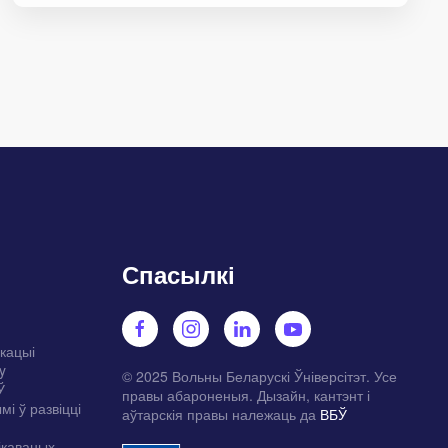
Спасылкі
укацыі
y
© 2025 Вольны Беларускі Ўніверсітэт. Усе
Ў
правы абароненыя. Дызайн, кантэнт і
мі ў развіцці
аўтарскія правы належаць да
ВБЎ
ікаваных