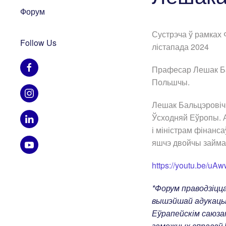
Форум
Сустрэча ў рамках
Follow Us
лістапада 2024
Прафесар Лешак Бал
Польшчы.
Лешак Бальцэровіч 
Ўсходняй Еўропы. А
і міністрам фінан
яшчэ двойчы займа
https://youtu.be/u
*Форум праводзіцца
вышэйшай адукацыі
Еўрапейскім саюза
замежных справаў