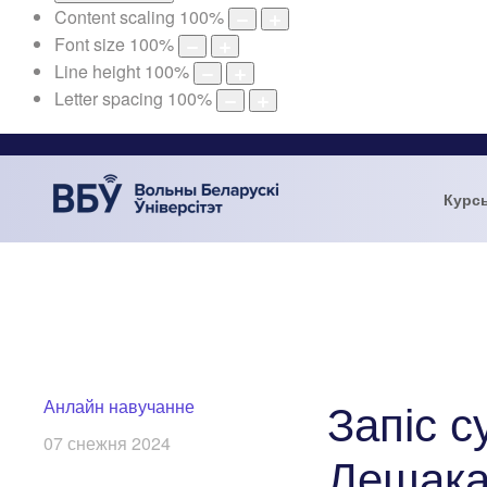
Content scaling
100
%
Font size
100
%
Line height
100
%
Letter spacing
100
%
Курс
Запіс 
Анлайн навучанне
07 снежня 2024
Лешака