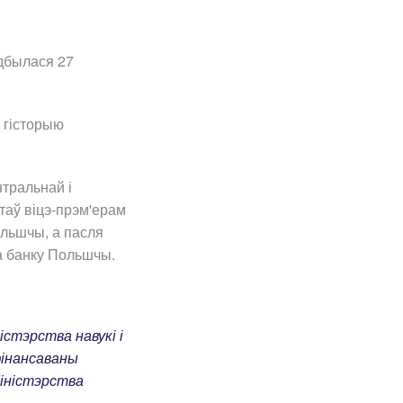
дбылася 27
і гісторыю
тральнай і
таў віцэ-прэм'ерам
льшчы, а пасля
а банку Польшчы.
стэрства навукі і
фінансаваны
іністэрства