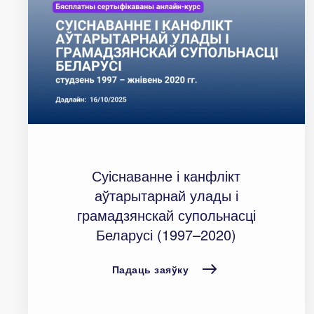
Суіснаванне і канфлікт
аўтарытарнай улады і
грамадзянскай супольнасці
Беларусі (1997–2020)
Падаць заяўку