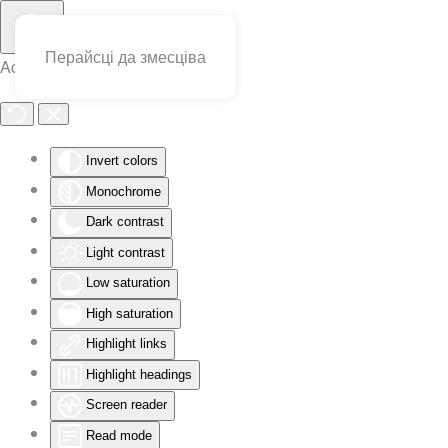
Перайсці да змесціва
Accessibility Tools
Invert colors
Monochrome
Dark contrast
Light contrast
Low saturation
High saturation
Highlight links
Highlight headings
Screen reader
Read mode