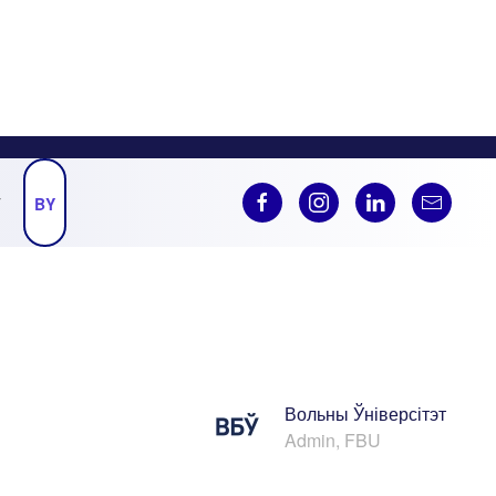
Ў
BY
Вольны Ўніверсітэт
Admin, FBU