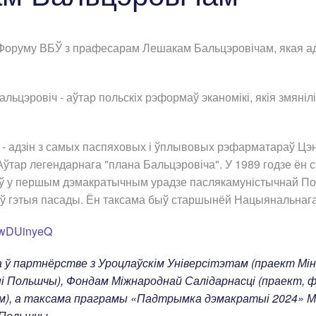
 Форуму ВБЎ з прафесарам Лешакам Бальцэровічам, якая а
ьцэровіч - аўтар польскіх рэформаў эканомікі, якія змяніл
- адзін з самых паспяховых і ўплывовых рэфарматараў Цэн
ўтар легендарнага "плана Бальцэровіча". У 1989 годзе ён с
саў у першым дэмакратычным урадзе паслякамуністычнай По
ў гэтыя пасады. Ён таксама быў старшынёй Нацыянальнаг
AwwDUinyeQ
 ў партнёрстве з Уроцлаўскім Універсітэтам (праект Міні
 Польшчы), Фондам Міжнароднай Салідарнасці (праект, 
м), а таксама праграмы «Падтрымка дэмакратыі 2024» М
 Польшчы.