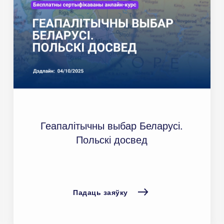
Геапалітычны выбар Беларусі.
Польскі досвед
Падаць заяўку