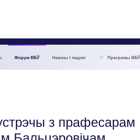
ы
Форум ВБЎ
Навіны і падзеі
Праграмы ВБ
сустрэчы з прафесарам
м Бальцэровічам