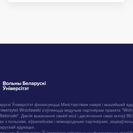
рускі Ўніверсітэт фінансуецца Міністэрствам навукі і вышэйшай ад
iwersytet Wrocławski з'яўляецца вядучым партнёрам праекта "Woln
Białoruski". Дзеля выканання сваёй місіі і дасягнення сваіх мэтаў ВБ
е з польскімі, еўрапейскімі і міжнароднымі партнёрамі, зацікаўлены
арускай адукацыі.
ольнага Беларускага Ўніверсітэта скіравана на фармаванне кваліф