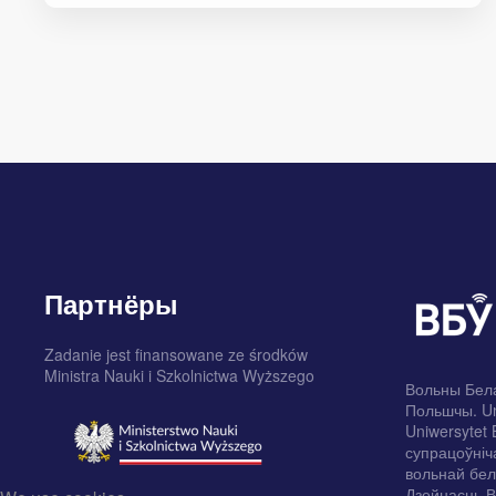
Партнёры
Zadanie jest finansowane ze środków
Ministra Nauki i Szkolnictwa Wyższego
Вольны Бела
Польшчы. Un
Uniwersytet 
супрацоўніча
вольнай бел
Дзейнасць В