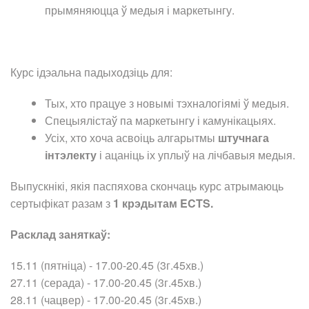
прымяняюцца ў медыя і маркетынгу.
Курс ідэальна падыходзіць для:
Тых, хто працуе з новымі тэхналогіямі ў медыя.
Спецыялістаў па маркетынгу і камунікацыях.
Усіх, хто хоча асвоіць алгарытмы
штучнага
інтэлекту
і ацаніць іх уплыў на лічбавыя медыя.
Выпускнікі, якія паспяхова скончаць курс атрымаюць
сертыфікат разам з
1 крэдытам ECTS.
Расклад заняткаў:
15.11 (пятніца) - 17.00-20.45 (3г.45хв.)
27.11 (серада) - 17.00-20.45 (3г.45хв.)
28.11 (чацвер) - 17.00-20.45 (3г.45хв.)