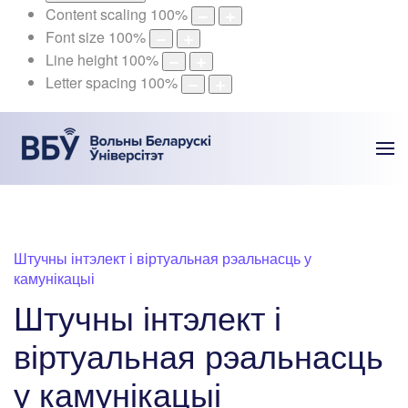
Content scaling
100
%
Font size
100
%
Line height
100
%
Letter spacing
100
%
Штучны інтэлект і віртуальная рэальнасць у
камунікацыі
Штучны інтэлект і
віртуальная рэальнасць
у камунікацыі