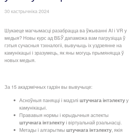
30 кастрычніка 2024
Шукаеце магчымасці разабрацца ва ўжыванні AI і VR у
медыя? Новы курс ад ВБЎ дапаможа вам пагрузіцца ў
гэтыя сучасныя тэхналогіі, вывучыць іх уздзеянне на
камунікацыі і зразумець, як яны могуць прымяняцца ў
новых медыя.
За 15 акадэмічных гадзін вы вывучыце:
Асноўныя паняцці і мадэлі
штучнага інтэлекту
у
камунікацыі.
Прававыя нормы і юрыдычныя аспекты
штучнага інтэлекту
і віртуальнай рэальнасці.
Метады і алгарытмы
штучнага інтэлекту
, якія