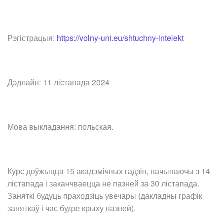
Рэгістрацыя:
https://volny-uni.eu/shtuchny-intelekt
Дэдлайн: 11 лістапада 2024
Мова выкладання: польская.
Курс доўжыцца 15 акадэмічных гадзін, пачынаючы з 14
лістапада і заканчваецца не пазней за 30 лістапада.
Заняткі будуць праходзіць увечары (дакладны графік
заняткаў і час будзе крыху пазней).