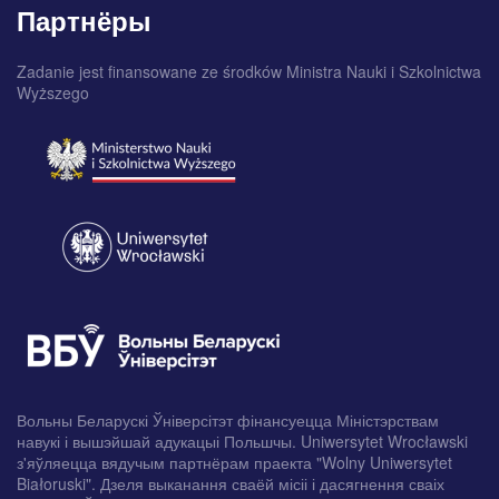
Партнёры
Zadanie jest finansowane ze środków Ministra Nauki i Szkolnictwa
Wyższego
Вольны Беларускі Ўніверсітэт фінансуецца Міністэрствам
навукі і вышэйшай адукацыі Польшчы. Uniwersytet Wrocławski
з'яўляецца вядучым партнёрам праекта "Wolny Uniwersytet
Białoruski". Дзеля выканання сваёй місіі і дасягнення сваіх