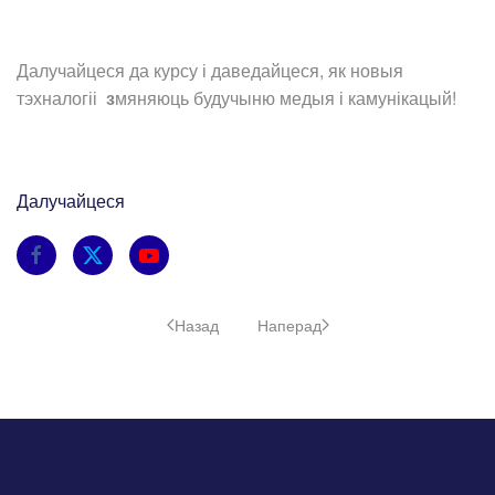
Далучайцеся да курсу і даведайцеся, як новыя
тэхналогіі
з
мяняюць будучыню медыя і камунікацый!
Далучайцеся
Назад
Наперад