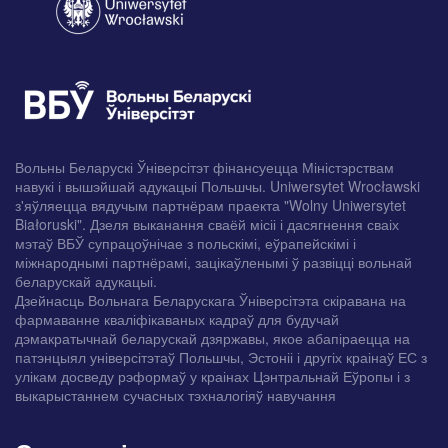
Вольны Беларускі Ўніверсітэт фінансуецца Міністэрствам
навукі і вышэйшай адукацыі Польшчы. Uniwersytet Wrocławski
з'яўляецца вядучым партнёрам праекта "Wolny Uniwersytet
Białoruski". Дзеля выканання сваёй місіі і дасягнення сваіх
мэтаў ВБЎ супрацоўнічае з польскімі, еўрапейскімі і
міжнароднымі партнёрамі, зацікаўленымі ў развіцці вольнай
беларускай адукацыі.
Дзейнасць Вольнага Беларускага Ўніверсітэта скіравана на
фармаванне кваліфікаваных кадраў для будучай
дэмакратычнай беларускай дзяржавы, якое абапіраецца на
патэнцыял універсітэтаў Польшчы, Эстоніі і другіх краінаў ЕС з
улікам досведу рэформаў у краінах Цэнтральнай Еўропы і з
выкарыстаннем сучасных тэхналогіяў навучання