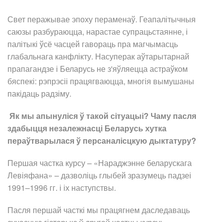
Свет перажывае эпоху пераменаў. Геапалітычныя
саюзы разбураюцца, нарастае супрацьстаянне, і
палітыкі ўсё часцей гавораць пра магчымасць
глабальнага канфлікту. Насуперак аўтарытарнай
прапагандзе і Беларусь не з'яўляецца астраўком
бяспекі: рэпрэсіі працягваюцца, многія вымушаны
пакідаць радзіму.
Як мы апынуліся ў такой сітуацыі? Чаму пасля
здабыцця незалежнасці Беларусь хутка
пераўтварылася ў персаналісцкую дыктатуру?
Першая частка курсу – «Нараджэнне беларускага
Левіяфана» – дазволіць глыбей зразумець падзеі
1991–1996 гг. і іх наступствы.
Пасля першай часткі мы працягнем даследаваць