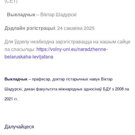
(СЕТ)
Выкладчык
– Віктар Шадурскі
Дэдлайн рэгістрацыі
: 24 сакавіка 2025
Для ўдзелу неабходна зарэгістравацца на нашым сайце
па спасылцы:
https://volny-uni.eu/naradzhenne-
belaruskaha-levijafana
Выкладчык
– прафесар, доктар гістарычных навук Віктар
Шадурскі, декан факультэта міжнародных адносінаў БДУ з 2008 па
2021 гг.
Далучайцеся