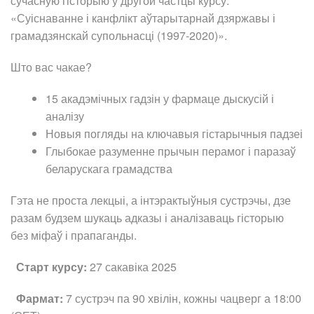
сучасную гісторыю ў другой частцы курсу:
«Суіснаванне і канфлікт аўтарытарнай дзяржавы і
грамадзянскай супольнасці (1997-2020)».
​​Што вас чакае?
15 акадэмічных гадзін у фармаце дыскусій і
аналізу
Новыя погляды на ключавыя гістарычныя падзеі
Глыбокае разуменне прычын перамог і паразаў
беларускага грамадства
Гэта не проста лекцыі, а інтэрактыўныя сустрэчы, дзе
разам будзем шукаць адказы і аналізаваць гісторыю
без міфаў і прапаганды.
Старт курсу:
27 сакавіка 2025
Фармат:
7 сустрэч па 90 хвілін, кожны чацверг а 18:00