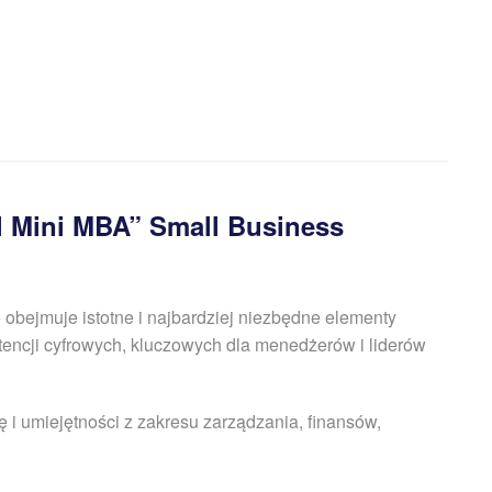
 Mini MBA” Small Business
re obejmuje istotne i najbardziej niezbędne elementy
tencji cyfrowych, kluczowych dla mened
ż
erów i liderów
 i umiejętności z zakresu zarządzania, finansów,