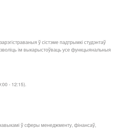
зарэгістраваныя ў сістэме падтрымкі студэнтаў
дазволіць ім выкарыстоўваць усе функцыянальныя
:00 - 12:15).
і навыкамі ў сферы менеджменту, фінансаў,