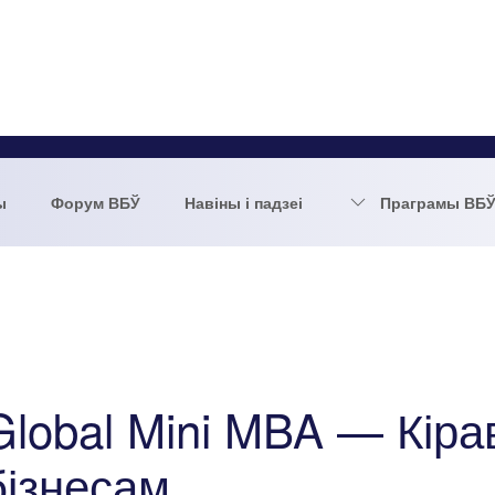
ы
Форум ВБЎ
Навіны і падзеі
Праграмы ВБ
Global Mini MBA — Кір
бізнесам