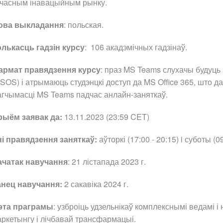
учасным інавацыйным рынку.
ова выкладання
: польская.
олькасць гадзін курсу
: 106 акадэмічных гадзінаў.
армат правядзення курсу
: праз MS Teams слухачы будуць 
SOS) і атрымаюць студэнцкі доступ да MS Office 365, што 
гчымасці MS Teams падчас анлайн-заняткаў.
рыём заявак да:
13.11.2023 (23:59 CET)
ні правядзення заняткаў:
аўторкі (17:00 - 20:15) i суботы (09
ачатак навучання
: 21 лістапада 2023 г.
анец навучання:
2 сакавіка 2024 г.
эта праграмы
: узброіць удзельнікаў комплекснымі ведамі 
ркетынгу і лічбавай трансфармацыі.