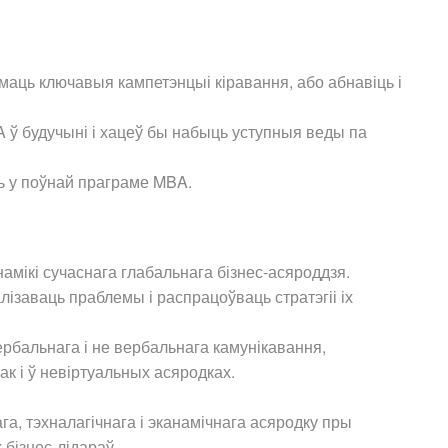
ымаць ключавыя кампетэнцыі кіравання, або абнавіць і
 ў будучыні і хацеў бы набыць уступныя веды па
ць у поўнай праграме MBA.
мікі сучаснага глабальнага бізнес-асяроддзя.
ізаваць праблемы і распрацоўваць стратэгіі іх
рбальнага і не вербальнага камунікавання,
ак і ў невіртуальных асяродках.
а, тэхналагічнага і эканамічнага асяродку пры
 бізнес-лідараў.