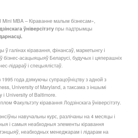
l Mini MBA – Кіраванне малым бізнесам»,
зінскага ўніверсітэту
пры падтрымцы
дарнасці.
 ў галінах кіравання, фінансаў, маркетынгу і
 бізнес-асацыяцыяў Беларусі, будучых і цяперашніх
нес-лідараў і спецыялістаў.
з 1995 года дзякуючы супрацоўніцтву з адной з
ss, University of Maryland, а таксама з іншымі
 University of Baltimore.
плом Факультэту кіравання Лодзінскага ўніверсітэту.
тэнсіўны навучальны курс, разлічаны на 4 месяцы і
ўныя і самыя неабходныя элементы кіравання
етэнцыяў, неабходных менеджарам і лідарам на