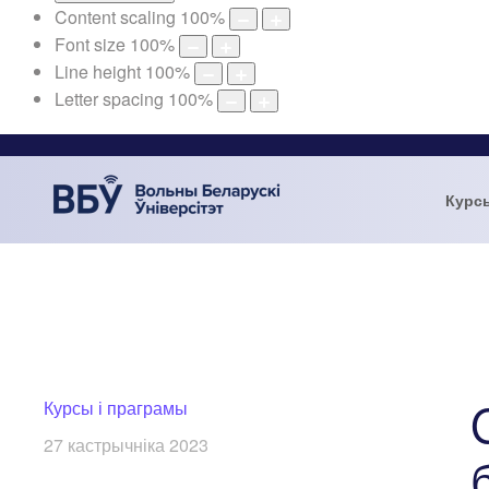
Content scaling
100
%
Font size
100
%
Line height
100
%
Letter spacing
100
%
Курс
Курсы і праграмы
27 кастрычніка 2023