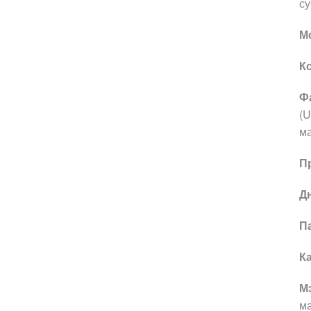
с
М
К
Ф
(U
ма
П
Д
П
К
М
ма