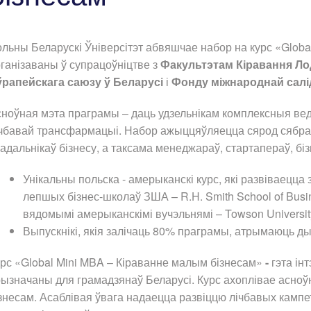
льны Беларускі Ўніверсітэт абвяшчае набор на курс «Globa
ганізаваны ў супрацоўніцтве з
Факультэтам Кіравання Лод
ўрапейскага саюзу ў Беларусі
і
Фонду міжнароднай салі
ноўная мэта праграмы – даць удзельнікам комплексныя веды
чбавай трансфармацыі. Набор ажыццяўляецца сярод сябраў
адальнікаў бізнесу, а таксама менеджараў, стартапераў, біз
Унікальны польска - амерыканскі курс, які развіваецца 
лепшых бізнес-школаў ЗША – R.H. Smith School of Busine
вядомымі амерыканскімі вучэльнямі – Towson University і
Выпускнікі, якія залічаць 80% праграмы, атрымаюць ды
рс «Global Mini MBA – Кіраванне малым бізнесам»
-
гэта ін
ызначаны для грамадзянаў Беларусі. Курс ахоплівае асно
знесам. Асаблівая ўвага надаецца развіццю лічбавых камп