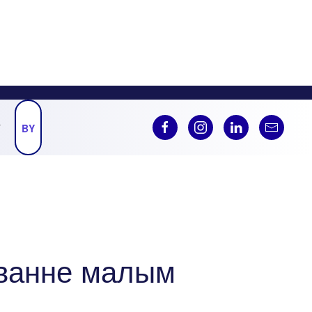
Ў
BY
аванне малым