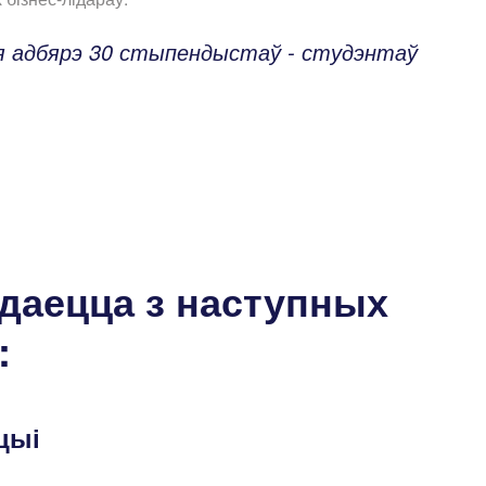
ія адбярэ 30 стыпендыстаў - студэнтаў
даецца з наступных
:
ацыі