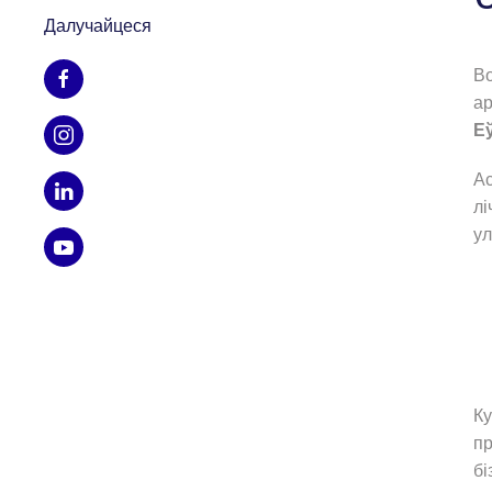
Далучайцеся
Во
ар
Е
Ас
лі
ул
Ку
пр
бі