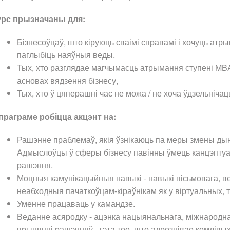
урс прызначаны для:
Бізнесоўцаў, што кіруюць сваімі справамі і хочуць атр
паглыбіць наяўныя веды.
Тых, хто разглядае магчымасць атрымання ступені MBA
асновах вядзення бізнесу,
Тых, хто ў цяперашні час не можа / не хоча ўдзельніча
праграме робіцца акцэнт на:
Рашэнне праблемаў, якія ўзнікаюць па меры змены дына
Адмыслоўцы ў сферы бізнесу павінны ўмець канцэптуал
рашэння.
Моцныя камунікацыйныя навыкі - навыкі пісьмовага, ве
неабходныя пачаткоўцам-кіраўнікам як у віртуальных, т
Уменне працаваць у камандзе.
Веданне асяродку - ацэнка нацыянальнага, міжнароднаг
прыняцці рашэнняў - гэта тое, што адрознівае кемлівых