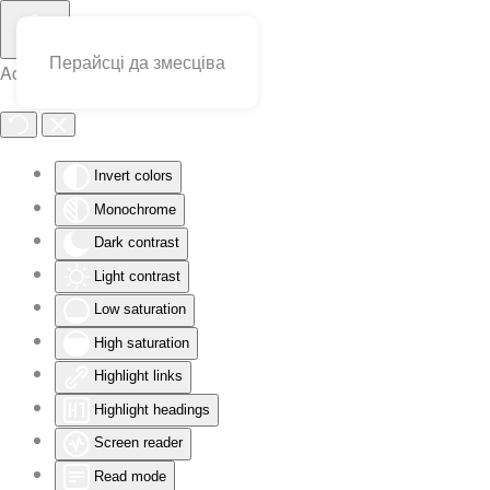
Перайсці да змесціва
Accessibility Tools
Invert colors
Monochrome
Dark contrast
Light contrast
Low saturation
High saturation
Highlight links
Highlight headings
Screen reader
Read mode