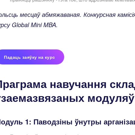
ольсць месцаў абмяжаваная. Конкурсная каміс
урсу Global Mini MBA.
Падаць заяўку на курс
Праграма навучання скла
узаемазвязаных модуляў
одуль 1: Паводзіны ўнутры арганіз