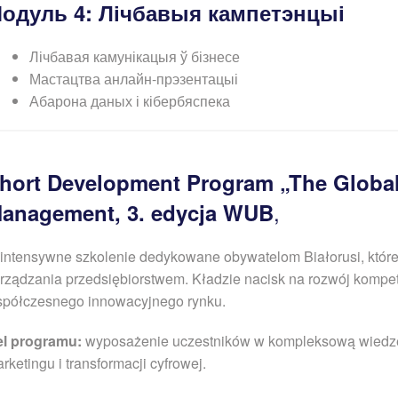
одуль 4: Лічбавыя кампетэнцыі
Лічбавая камунікацыя ў бізнесе
Мастацтва анлайн-прэзентацыі
Абарона даных і кібербяспека
hort Development Program „The Global
,
anagement, 3. edycja WUB
 intensywne szkolenie dedykowane obywatelom Bia
ł
orusi, któ
rz
ą
dzania przedsiębiorstwem. K
ł
adzie nacisk na rozwój kompe
spó
ł
czesnego innowacyjnego rynku.
l programu:
wyposa
ż
enie uczestników w kompleksow
ą
wiedzę
rketingu i transformacji cyfrowej.