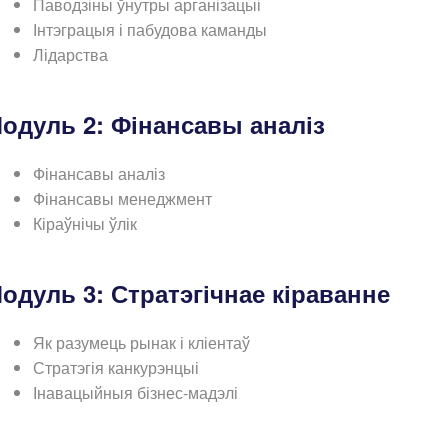
Паводзіны ўнутры арганізацыі
Інтэграцыя і пабудова каманды
Лідарства
одуль 2: Фінансавы аналіз
Фінансавы аналіз
Фінансавы менеджмент
Кіраўнічы ўлік
одуль 3: Стратэгічнае кіраванне
Як разумець рынак і кліентаў
Стратэгія канкурэнцыі
Інавацыйныя бізнес-мадэлі