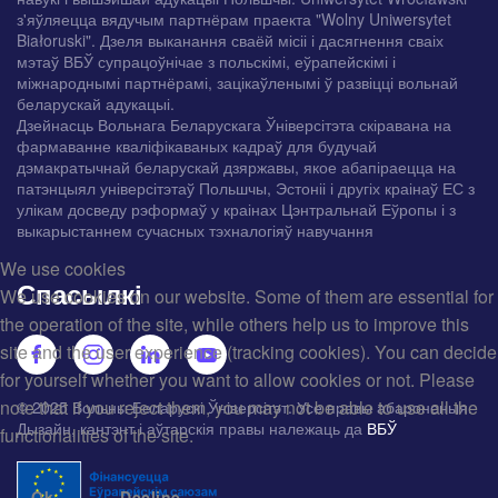
з'яўляецца вядучым партнёрам праекта "Wolny Uniwersytet
Białoruski". Дзеля выканання сваёй місіі і дасягнення сваіх
мэтаў ВБЎ супрацоўнічае з польскімі, еўрапейскімі і
міжнароднымі партнёрамі, зацікаўленымі ў развіцці вольнай
беларускай адукацыі.
Дзейнасць Вольнага Беларускага Ўніверсітэта скіравана на
фармаванне кваліфікаваных кадраў для будучай
дэмакратычнай беларускай дзяржавы, якое абапіраецца на
патэнцыял універсітэтаў Польшчы, Эстоніі і другіх краінаў ЕС з
улікам досведу рэформаў у краінах Цэнтральнай Еўропы і з
выкарыстаннем сучасных тэхналогіяў навучання
We use cookies
Спасылкі
We use cookies on our website. Some of them are essential for
the operation of the site, while others help us to improve this
site and the user experience (tracking cookies). You can decide
for yourself whether you want to allow cookies or not. Please
note that if you reject them, you may not be able to use all the
© 2025 Вольны Беларускі Ўніверсітэт. Усе правы абароненыя.
Дызайн, кантэнт і аўтарскія правы належаць да
ВБЎ
functionalities of the site.
Ok
Decline