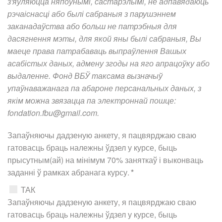
з'яўляюцца няпоўнымі, састарэлымі, не адпавядаюць
рэчаіснасці або былі сабраныя з парушэннем
заканадаўства або больш не патрэбныя для
дасягнення мэты, для якой яны былі сабраныя, Вы
маеце права патрабаваць выпраўлення Вашых
асабістых даных, адмену згоды на яго апрацоўку або
выдаленне. Фонд ВБЎ таксама вызначыў
упаўнаважанага па абароне персанальных даных, з
якім можна звязацца па электроннай пошце:
fondation.fbu@gmail.com
.
Запаўняючы дадзеную анкету, я пацвярджаю сваю
гатовасць браць належны ўдзел у курсе, быць
прысутным(ай) на мінімум 70% заняткаў і выконваць
заданні ў рамках абранага курсу.
*
ТАК
Запаўняючы дадзеную анкету, я пацвярджаю сваю
гатовасць браць належны ўдзел у курсе, быць