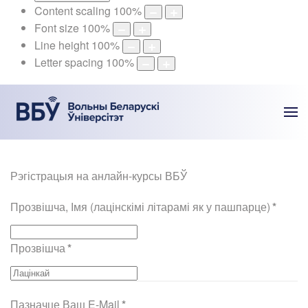
Content scaling
100
%
Font size
100
%
Line height
100
%
Letter spacing
100
%
Рэгістрацыя на анлайн-курсы ВБЎ
Прозвішча, Імя (лацінскімі літарамі як у пашпарце)
*
Прозвішча
*
Пазначце Ваш E-Mail
*