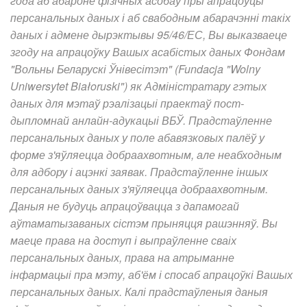
года аб абароне фізічных асобаў пры апрацоўцы
персанальных даных і аб свабодным абарачэнні такіх
даных і адмене дырэктывы 95/46/ЕС, Вы выказваеце
згоду на апрацоўку Вашых асабістых даных Фондам
"Вольны Беларускі Ўнівесітэт" (Fundacja "Wolny
Uniwersytet Białoruski") як Адміністратару гэтых
даных для мэтаў рэалізацыі праектаў пост-
дыпломнай анлайн-адукацыі ВБЎ. Прадстаўленне
персанальных даных у поле абавязковых палёў у
форме з'яўляецца добраахвотным, але неабходным
для адбору і ацэнкі заявак. Прадстаўленне іншых
персанальных
даных з'яўляецца добраахвотным.
Даныя не будуць апрацоўвацца з дапамогай
аўтаматызаваных сістэм прыняцця рашэнняў. Вы
маеце права на доступ і выпраўленне сваіх
персанальных даных, права на атрыманне
інфармацыі пра мэту, аб'ём і спосаб апрацоўкі Вашых
персанальных даных. Калі прадстаўленыя даныя