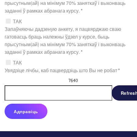
прысутным(ай) на мінімум 70% заняткаў і выконваць
заданні ў рамках абранага курсу.
*
ТАК
Запаўняючы дадзеную анкету, я пацвярджаю сваю
гатовасць браць належны ўдзел у курсе, быць
прысутным(ай) на мінімум 70% заняткаў і выконваць
заданні ў рамках абранага курсу.
*
ТАК
Увядзіце лічбы, каб пацвердзіць што Вы не робат
*
Refres
Адправіць