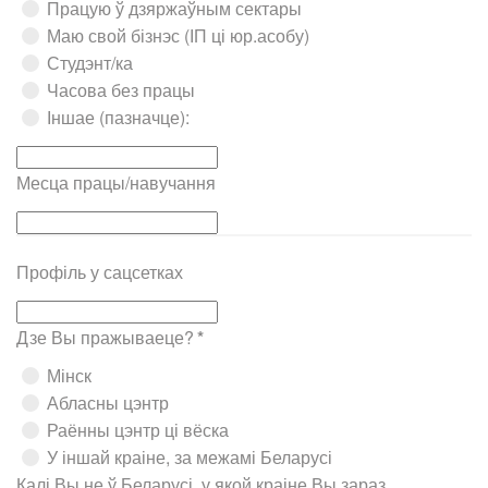
Працую ў дзяржаўным сектары
Маю свой бізнэс (ІП ці юр.асобу)
Студэнт/ка
Часова без працы
Іншае (пазначце):
Месца працы/навучання
Профіль у сацсетках
Дзе Вы пражываеце?
*
Мінск
Абласны цэнтр
Раённы цэнтр ці вёска
У іншай краіне, за межамі Беларусі
Калі Вы не ў Беларусі, у якой краіне Вы зараз