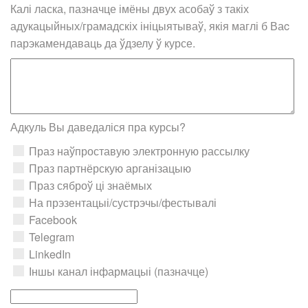
Калі ласка, пазначце імёны двух асобаў з такіх
адукацыйных/грамадскіх ініцыятываў, якія маглі б Ваc
парэкамендаваць да ўдзелу ў курсе.
Адкуль Вы даведаліся пра курсы?
Праз наўпроставую электронную рассылку
Праз партнёрскую арганізацыю
Праз сяброў ці знаёмых
На прэзентацыі/сустрэчы/фестывалі
Facebook
Telegram
LinkedIn
Іншы канал інфармацыі (пазначце)