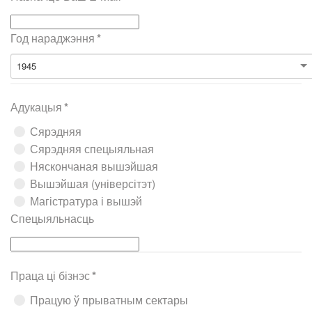
Год нараджэння
*
1945
Адукацыя
*
Сярэдняя
Сярэдняя спецыяльная
Няскончаная вышэйшая
Вышэйшая (універсітэт)
Магістратура і вышэй
Спецыяльнасць
Праца ці бізнэс
*
Працую ў прыватным сектары