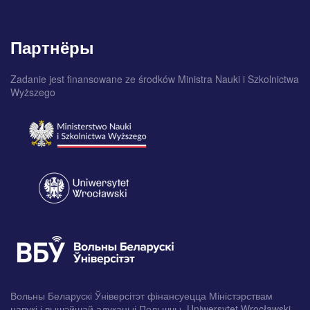
Партнёры
Zadanie jest finansowane ze środków Ministra Nauki i Szkolnictwa
Wyższego
Вольны Беларускі Ўніверсітэт фінансуецца Міністэрствам
навукі і вышэйшай адукацыі Польшчы. Uniwersytet Wrocławski