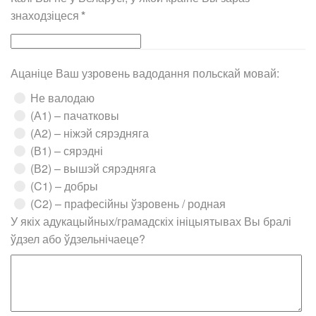
знаходзіцеся
*
Ацаніце Ваш узровень вадодання польскай мовай:
Не валодаю
(А1) – пачатковы
(А2) – ніжэй сярэдняга
(В1) – сярэдні
(В2) – вышэй сярэдняга
(C1) – добры
(C2) – прафесійны ўзровень / родная
У якіх адукацыйных/грамадскіх ініцыятывах Вы бралі
ўдзел або ўдзельнічаеце?