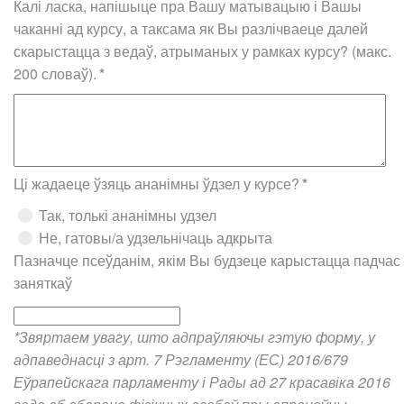
Калі ласка, напішыце пра Вашу матывацыю і Вашы
чаканні ад курсу, а таксама як Вы разлічваеце далей
скарыстацца з ведаў, атрыманых у рамках курсу? (макс.
200 словаў).
*
Ці жадаеце ўзяць ананімны ўдзел у курсе?
*
Так, толькі ананімны удзел
Не, гатовы/а удзельнічаць адкрыта
Пазначце псеўданім, якім Вы будзеце карыстацца падчас
заняткаў
*Звяртаем увагу, што адпраўляючы гэтую форму, у
адпаведнасці з арт. 7 Рэгламенту (ЕС) 2016/679
Еўрапейскага парламенту і Рады ад 27 красавіка 2016