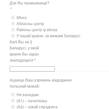
Дзе Вы пражываеце?
*
Мінск
Абласны цэнтр
Раённы цэнтр ці вёска
У іншай краіне, за межамі Беларусі
Калі Вы не ў
Беларусі, у якой
краіне Вы зараз
знаходзіцеся
*
Ацаніце Ваш узровень вадодання
польскай мовай:
Не валодаю
(А1) – пачатковы
(А2) – ніжэй сярэдняга