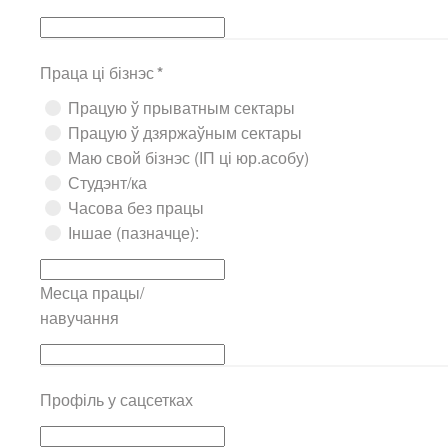
Праца ці бізнэс
*
Працую ў прыватным сектары
Працую ў дзяржаўным сектары
Маю свой бізнэс (ІП ці юр.асобу)
Студэнт/ка
Часова без працы
Іншае (пазначце):
Месца працы/
навучання
Профіль у сацсетках