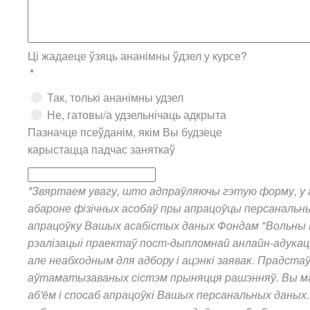
Ці жадаеце ўзяць ананімны ўдзел у курсе?
*
Так, толькі ананімны удзел
Не, гатовы/а удзельнічаць адкрыта
Пазначце псеўданім, якім Вы будзеце
карыстацца падчас заняткаў
*Звяртаем увагу, што адпраўляючы гэтую форму, у а
абароне фізічных асобаў пры апрацоўцы персанальны
апрацоўку Вашых асабістых даных Фондам "Вольны Бел
рэалізацыі праектаў пост-дыпломнай анлайн-адукац
але неабходным для адбору і ацэнкі заявак. Прадст
аўтаматызаваных сістэм прыняцця рашэнняў. Вы мае
аб'ём і спосаб апрацоўкі Вашых персанальных даных.