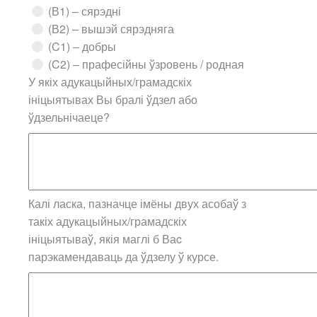
(В1) – сярэдні
(В2) – вышэй сярэдняга
(C1) – добры
(C2) – прафесійны ўзровень / родная
У якіх адукацыйных/грамадскіх
ініцыятывах Вы бралі ўдзел або
ўдзельнічаеце?
Калі ласка, пазначце імёны двух асобаў з
такіх адукацыйных/грамадскіх
ініцыятываў, якія маглі б Ваc
парэкамендаваць да ўдзелу ў курсе.