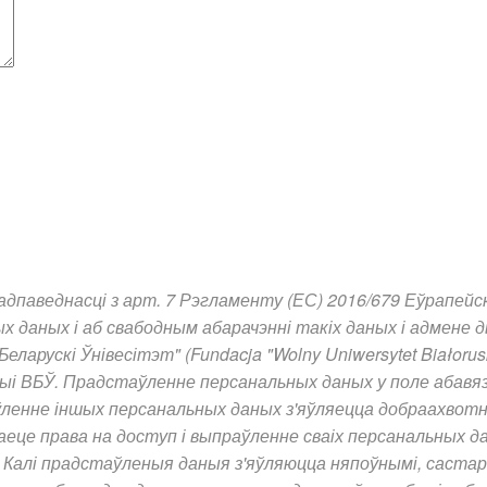
дпаведнасці з арт. 7 Рэгламенту (ЕС) 2016/679 Еўрапейск
х даных і аб свабодным абарачэнні такіх даных і адмене 
арускі Ўнівесітэт" (Fundacja "Wolny Uniwersytet Białoru
ыі ВБЎ. Прадстаўленне персанальных даных у поле абавя
аўленне іншых
персанальных
даных з'яўляецца добраахвотн
це права на доступ і выпраўленне сваіх персанальных д
 Калі прадстаўленыя даныя з'яўляюцца няпоўнымі, састарэ