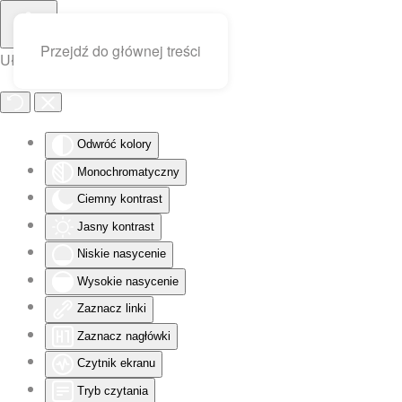
Przejdź do głównej treści
Ułatwienia dostępu
Odwróć kolory
Monochromatyczny
Ciemny kontrast
Jasny kontrast
Niskie nasycenie
Wysokie nasycenie
Zaznacz linki
Zaznacz nagłówki
Czytnik ekranu
Tryb czytania