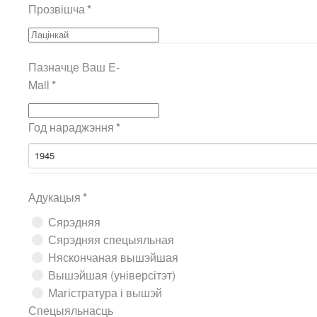
Прозвішча
*
Пазначце Ваш E-
Mail
*
Год нараджэння
*
1945
Адукацыя
*
Сярэдняя
Сярэдняя спецыяльная
Няскончаная вышэйшая
Вышэйшая (універсітэт)
Магістратура і вышэй
Спецыяльнасць