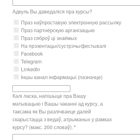
Адкуль Вы даведаліся пра курсы?
Праз наўпроставую электронную рассылку
Праз партнёрскую арганізацыю
Праз сяброў ці знаёмых
На прэзентацыі/сустрэчы/фестывалі
Facebook
Telegram
LinkedIn
Іншы канал інфармацыі (пазначце)
Калі ласка, напішыце пра Вашу
матывацыю і Вашы чаканні ад курсу, а
таксама як Вы разлічваеце далей
скарыстацца з ведаў, атрыманых у рамках
курсу? (макс. 200 словаў).
*