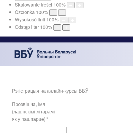
Skalowanie treści
100
%
Czcionka
100
%
Wysokość linii
100
%
Odstęp liter
100
%
Рэгістрацыя на анлайн-курсы ВБЎ
Прозвішча, Імя
(лацінскімі літарамі
як у пашпарце)
*