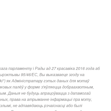
ага парламенту і Рады ад 27 красавіка 2016 года аб
дырэктывы 95/46/ЕС, Вы выказваеце згоду на
ski") як Адміністратару гэтых даных для мэтаў
зковых палёў у форме з'яўляецца добраахвотным,
ым. Даныя не будуць апрацоўвацца з дапамогай
аных, права на атрыманне інфармацыі пра мэту,
лымі, не адпавядаюць рэчаіснасці або былі