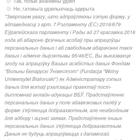
Так, толькі ананімны удзел
Не, гатовы/а удзельнічаць адкрыта
*Звяртаем увагу, што адпраўляючы гэтую форму, у
адпаведнасці з арт. 7 Рэгламенту (ЕС) 2016/679
Еўрапейскага парламенту і Рады ад 27 красавіка 2016
года аб абароне фізічных асобаў пры апрацоўцы
персанальных даных і аб свабодным абарачэнні такіх
даных і адмене дырэктывы 95/46/ЕС, Вы выказваеце
згоду на апрацоўку Вашых асабістых даных Фондам
"Вольны Беларускі Ўнівесітэт" (Fundacja "Wolny
Uniwersytet Białoruski") як Адміністратару гэтых
даных для мэтаў рэалізацыі праектаў пост-
дыпломнай анлайн-адукацыі ВБЎ. Прадстаўленне
персанальных даных у поле абавязковых палёў у
форме з'яўляецца добраахвотным, але неабходным
для адбору і ацэнкі заявак. Прадстаўленне іншых
персанальных
даных з'яўляецца добраахвотным.
Даныя не будуць апрацоўвацца з дапамогай