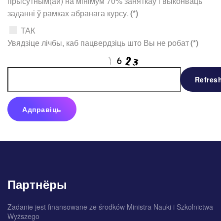
прысутным(ай) на мінімум 70% заняткаў і выконваць
заданні ў рамках абранага курсу.
(*)
ТАК
Увядзіце лічбы, каб пацвердзіць што Вы не робат
(*)
Refres
Адправіць
Партнёры
Zadanie jest finansowane ze środków Ministra Nauki i Szkolnictwa
Wyższego