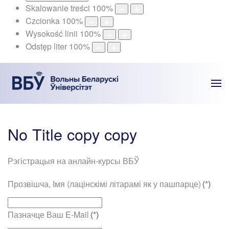
Skalowanie treści
100
%
Czcionka
100
%
Wysokość linii
100
%
Odstęp liter
100
%
No Title copy copy
Рэгістрацыя на анлайн-курсы ВБЎ
Прозвішча, Імя (лацінскімі літарамі як у пашпарце)
(*)
Пазначце Ваш E-Mail
(*)