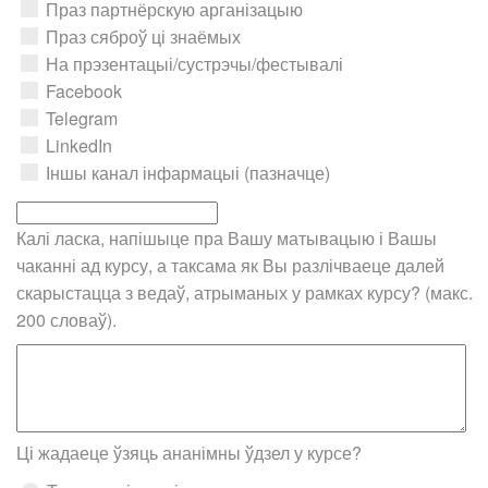
Праз партнёрскую арганізацыю
Праз сяброў ці знаёмых
На прэзентацыі/сустрэчы/фестывалі
Facebook
Telegram
LinkedIn
Іншы канал інфармацыі (пазначце)
Калі ласка, напішыце пра Вашу матывацыю і Вашы
чаканні ад курсу, а таксама як Вы разлічваеце далей
скарыстацца з ведаў, атрыманых у рамках курсу? (макс.
200 словаў).
Ці жадаеце ўзяць ананімны ўдзел у курсе?