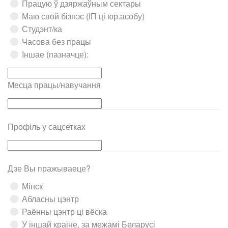
Працую ў дзяржаўным сектары
Маю свой бізнэс (ІП ці юр.асобу)
Студэнт/ка
Часова без працы
Іншае (пазначце):
Месца працы/навучання
Профіль у сацсетках
Дзе Вы пражываеце?
Мінск
Абласны цэнтр
Раённы цэнтр ці вёска
У іншай краіне, за межамі Беларусі