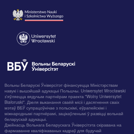
Вольны Беларускі Ўніверсітэт фінансуецца Міністэрствам
навукі і вышэйшай адукацыі Польшчы. Uniwersytet Wrocławski
з'яўляецца вядучым партнёрам праекта "Wolny Uniwersytet
Białoruski". Дзеля выканання сваёй місіі і дасягнення сваіх
мэтаў ВБЎ супрацоўнічае з польскімі, еўрапейскімі і
міжнароднымі партнёрамі, зацікаўленымі ў развіцці вольнай
беларускай адукацыі.
Дзейнасць Вольнага Беларускага Ўніверсітэта скіравана на
фармаванне кваліфікаваных кадраў для будучай