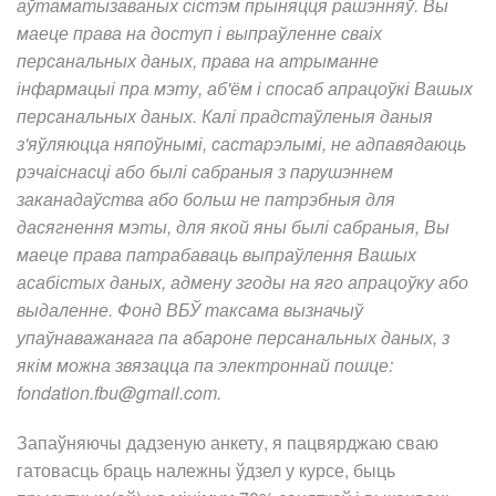
аўтаматызаваных сістэм прыняцця рашэнняў. Вы
маеце права на доступ і выпраўленне сваіх
персанальных даных, права на атрыманне
інфармацыі пра мэту, аб'ём і спосаб апрацоўкі Вашых
персанальных даных. Калі прадстаўленыя даныя
з'яўляюцца няпоўнымі, састарэлымі, не адпавядаюць
рэчаіснасці або былі сабраныя з парушэннем
заканадаўства або больш не патрэбныя для
дасягнення мэты, для якой яны былі сабраныя, Вы
маеце права патрабаваць выпраўлення Вашых
асабістых даных, адмену згоды на яго апрацоўку або
выдаленне. Фонд ВБЎ таксама вызначыў
упаўнаважанага па абароне персанальных даных, з
якім можна звязацца па электроннай пошце:
fondation.fbu@gmail.com
.
Запаўняючы дадзеную анкету, я пацвярджаю сваю
гатовасць браць належны ўдзел у курсе, быць