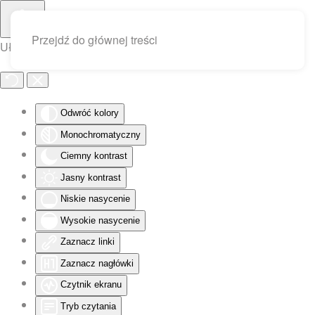
Przejdź do głównej treści
Ułatwienia dostępu
Odwróć kolory
Monochromatyczny
Ciemny kontrast
Jasny kontrast
Niskie nasycenie
Wysokie nasycenie
Zaznacz linki
Zaznacz nagłówki
Czytnik ekranu
Tryb czytania