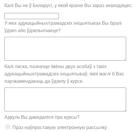
Калі Вы не ў Беларусі, у якой краіне Вы зараз знаходзіцес
У якіх адукацыйных/грамадскіх ініцыятывах Вы бралі
ўдзел або ўдзельнічаеце?
Калі ласка, пазначце імёны двух асобаў з такіх
адукацыйных/грамадскіх ініцыятываў, якія маглі б Ваc
парэкамендаваць да ўдзелу ў курсе.
Адкуль Вы даведаліся пра курсы?
Праз наўпроставую электронную рассылку