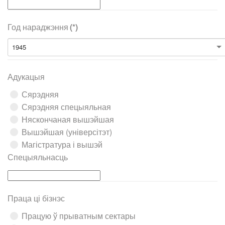
Год нараджэння
(*)
1945
Адукацыя
Сярэдняя
Сярэдняя спецыяльная
Няскончаная вышэйшая
Вышэйшая (універсітэт)
Магістратура і вышэй
Спецыяльнасць
Праца ці бізнэс
Працую ў прыватным сектары