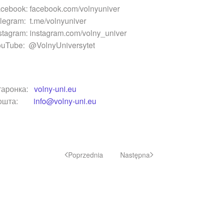
cebook: facebook.com/volnyuniver
legram: t.me/volnyuniver
stagram: instagram.com/volny_univer
uTube: @VolnyUniversytet
таронка:
volny-uni.eu
ошта:
info@volny-uni.eu
Poprzednia
Następna