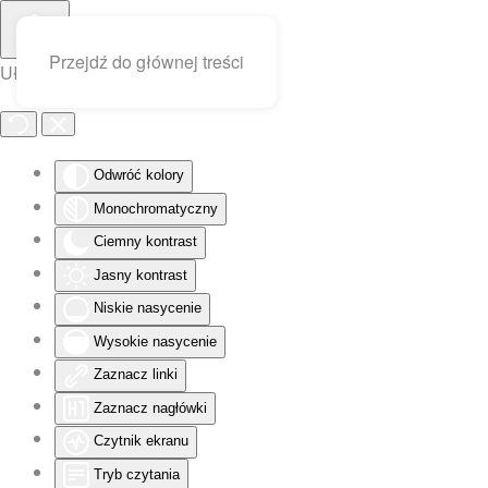
Przejdź do głównej treści
Ułatwienia dostępu
Odwróć kolory
Monochromatyczny
Ciemny kontrast
Jasny kontrast
Niskie nasycenie
Wysokie nasycenie
Zaznacz linki
Zaznacz nagłówki
Czytnik ekranu
Tryb czytania