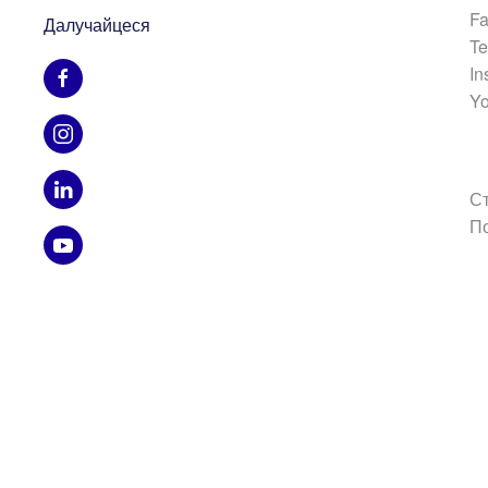
Fa
Далучайцеся
Te
In
Yo
С
П