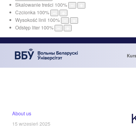
Skalowanie treści
100
%
Czcionka
100
%
Wysokość linii
100
%
Odstęp liter
100
%
Kur
About us
15 wrzesień 2025