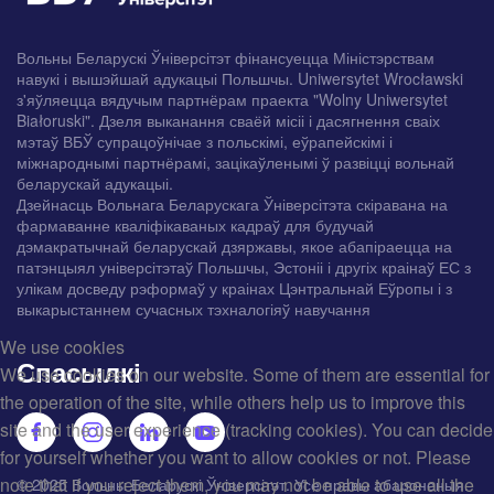
Вольны Беларускі Ўніверсітэт фінансуецца Міністэрствам
навукі і вышэйшай адукацыі Польшчы. Uniwersytet Wrocławski
з'яўляецца вядучым партнёрам праекта "Wolny Uniwersytet
Białoruski". Дзеля выканання сваёй місіі і дасягнення сваіх
мэтаў ВБЎ супрацоўнічае з польскімі, еўрапейскімі і
міжнароднымі партнёрамі, зацікаўленымі ў развіцці вольнай
беларускай адукацыі.
Дзейнасць Вольнага Беларускага Ўніверсітэта скіравана на
фармаванне кваліфікаваных кадраў для будучай
дэмакратычнай беларускай дзяржавы, якое абапіраецца на
патэнцыял універсітэтаў Польшчы, Эстоніі і другіх краінаў ЕС з
улікам досведу рэформаў у краінах Цэнтральнай Еўропы і з
выкарыстаннем сучасных тэхналогіяў навучання
We use cookies
Спасылкі
We use cookies on our website. Some of them are essential for
the operation of the site, while others help us to improve this
site and the user experience (tracking cookies). You can decide
for yourself whether you want to allow cookies or not. Please
note that if you reject them, you may not be able to use all the
© 2025 Вольны Беларускі Ўніверсітэт. Усе правы абароненыя.