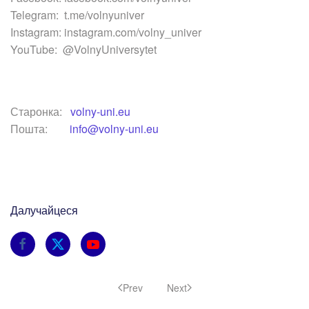
Telegram: t.me/volnyuniver
Instagram: instagram.com/volny_univer
YouTube: @VolnyUniversytet
Старонка:
volny-uni.eu
Пошта:
info@volny-uni.eu
Далучайцеся
Prev
Next