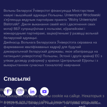
Вольны Беларускі Ўніверсітэт фінансуецца Міністэрствам
навукі і вышэйшай адукацыі Польшчы. Uniwersytet Wrocławski
з'яўляецца вядучым партнёрам праекта "Wolny Uniwersytet
Białoruski". Дзеля выканання сваёй місіі і дасягнення сваіх
мэтаў ВБЎ супрацоўнічае з польскімі, еўрапейскімі і
міжнароднымі партнёрамі, зацікаўленымі ў развіцці вольнай
беларускай адукацыі.
Дзейнасць Вольнага Беларускага Ўніверсітэта скіравана на
фармаванне кваліфікаваных кадраў для будучай
дэмакратычнай беларускай дзяржавы, якое абапіраецца на
патэнцыял універсітэтаў Польшчы, Эстоніі і другіх краінаў ЕС з
улікам досведу рэформаў у краінах Цэнтральнай Еўропы і з
выкарыстаннем сучасных тэхналогіяў навучання
Спасылкі
We use cookies
Мы выкарыстоўваем файлы cookie на сайце. Некаторыя з
іх важныя для працы сайта, а іншыя дапамагаюць нам
© 2025 Вольны Беларускі Ўніверсітэт. Усе правы абароненыя.