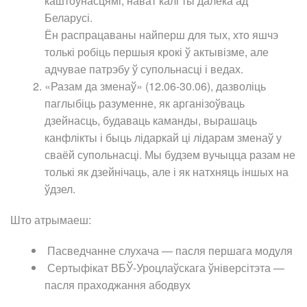
каштоўнасцямі, нават калі ты далёка ад
Беларусі.
Ён распрацаваны найперш для тых, хто яшчэ
толькі робіць першыя крокі ў актывізме, але
адчувае патрэбу ў супольнасці і ведах.
«Разам да зменаў» (12.06-30.06), дазволіць
паглыбіць разуменне, як арганізоўваць
дзейнасць, будаваць каманды, вырашаць
канфлікты і быць лідаркай ці лідарам зменаў у
сваёй супольнасці. Мы будзем вучыцца разам не
толькі як дзейнічаць, але і як натхняць іншых на
ўдзел.
Што атрымаеш:
Пасведчанне слухача — пасля першага модуля
Сертыфікат ВБЎ-Уроцлаўскага ўніверсітэта —
пасля праходжання абодвух