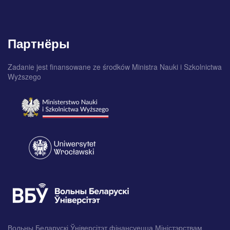
Партнёры
Zadanie jest finansowane ze środków Ministra Nauki i Szkolnictwa
Wyższego
Вольны Беларускі Ўніверсітэт фінансуецца Міністэрствам