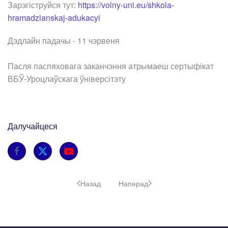
Зарэгіструйся тут:
https://volny-uni.eu/shkola-
hramadzianskaj-adukacyi
Дэдлайн падачы - 11 чэрвеня
Пасля паспяховага заканчэння атрымаеш сертыфікат
ВБЎ-Уроцлаўскага ўніверсітэту
Далучайцеся
Назад
Наперад