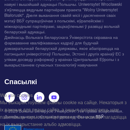
навукі і вышэйшай адукацыі Польшчы. Uniwersytet Wrocławski
з'яўляецца вядучым партнёрам праекта "Wolny Uniwersytet
Białoruski". Дзеля выканання сваёй місіі і дасягнення сваіх
мэтаў ВБЎ супрацоўнічае з польскімі, еўрапейскімі і
міжнароднымі партнёрамі, зацікаўленымі ў развіцці вольнай
беларускай адукацыі.
Дзейнасць Вольнага Беларускага Ўніверсітэта скіравана на
фармаванне кваліфікаваных кадраў для будучай
дэмакратычнай беларускай дзяржавы, якое абапіраецца на
патэнцыял універсітэтаў Польшчы, Эстоніі і другіх краінаў ЕС з
улікам досведу рэформаў у краінах Цэнтральнай Еўропы і з
выкарыстаннем сучасных тэхналогіяў навучання
Спасылкі
We use cookies
Мы выкарыстоўваем файлы cookie на сайце. Некаторыя з
іх важныя для працы сайта, а іншыя дапамагаюць нам
© 2025 Вольны Беларускі Ўніверсітэт. Усе правы абароненыя.
палепшыць карыстальніцкі досвед. Вы можаце пагадзіцца
Дызайн, кантэнт і аўтарскія правы належаць да
ВБЎ
на іх выкарыстанне альбо адмовіцца.