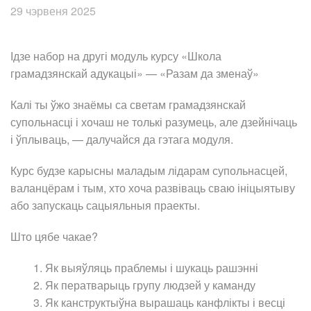
29 чэрвеня 2025
Ідзе набор на другі модуль курсу «Школа
грамадзянскай адукацыі» — «Разам да зменаў»
Калі ты ўжо знаёмы са светам грамадзянскай
супольнасці і хочаш не толькі разумець, але дзейнічаць
і ўплываць, — далучайся да гэтага модуля.
Курс будзе карысны маладым лідарам супольнасцей,
валанцёрам і тым, хто хоча развіваць сваю ініцыятыву
або запускаць сацыяльныя праекты.
Што цябе чакае?
Як выяўляць праблемы і шукаць рашэнні
Як ператварыць групу людзей у каманду
Як канструктыўна вырашаць канфлікты і весці