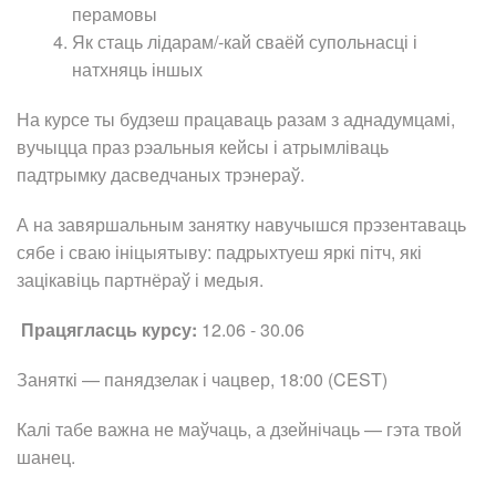
перамовы
Як стаць лідарам/-кай сваёй супольнасці і
натхняць іншых
На курсе ты будзеш працаваць разам з аднадумцамі,
вучыцца праз рэальныя кейсы і атрымліваць
падтрымку дасведчаных трэнераў.
А на завяршальным занятку навучышся прэзентаваць
сябе і сваю ініцыятыву: падрыхтуеш яркі пітч, які
зацікавіць партнёраў і медыя.
Працягласць курсу:
12.06 - 30.06
Заняткі — панядзелак і чацвер, 18:00 (CEST)
Калі табе важна не маўчаць, а дзейнічаць — гэта твой
шанец.