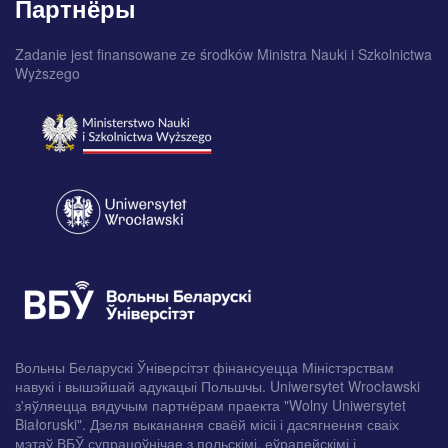
Партнёры
Zadanie jest finansowane ze środków Ministra Nauki i Szkolnictwa
Wyższego
Вольны Беларускі Ўніверсітэт фінансуецца Міністэрствам
навукі і вышэйшай адукацыі Польшчы. Uniwersytet Wrocławski
з'яўляецца вядучым партнёрам праекта "Wolny Uniwersytet
Białoruski". Дзеля выканання сваёй місіі і дасягнення сваіх
мэтаў ВБЎ супрацоўнічае з польскімі, еўрапейскімі і