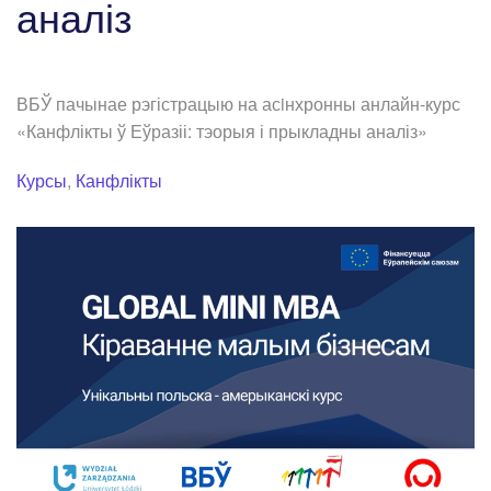
аналіз
ВБЎ пачынае рэгістрацыю на асiнхронны анлайн-курс
«Канфлікты ў Еўразіі: тэорыя і прыкладны аналіз»
Курсы
,
Канфлікты