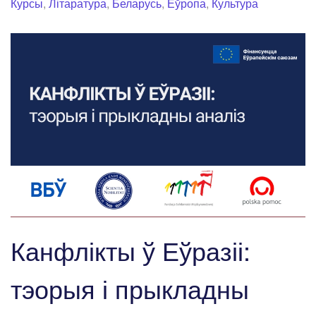
Курсы
,
Літаратура
,
Беларусь
,
Еўропа
,
Культура
Канфлікты ў Еўразіі:
тэорыя і прыкладны