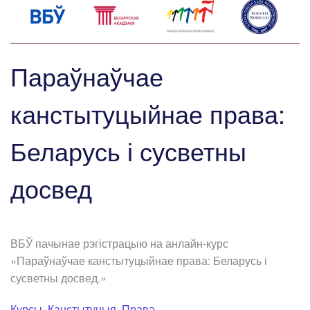
Параўнаўчае
канстытуцыйнае права:
Беларусь і сусветны
досвед
ВБЎ пачынае рэгістрацыю на анлайн-курс
«Параўнаўчае канстытуцыйнае права: Беларусь і
сусветны досвед.»
Курсы
,
Канстытуцыя
,
Права