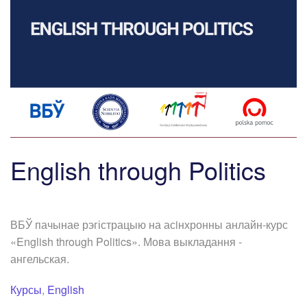
English through Politics
ВБЎ пачынае рэгістрацыю на асiнхронны анлайн-курс
«
English through Politics
». Мова выкладання -
ангельская.
Курсы
,
English