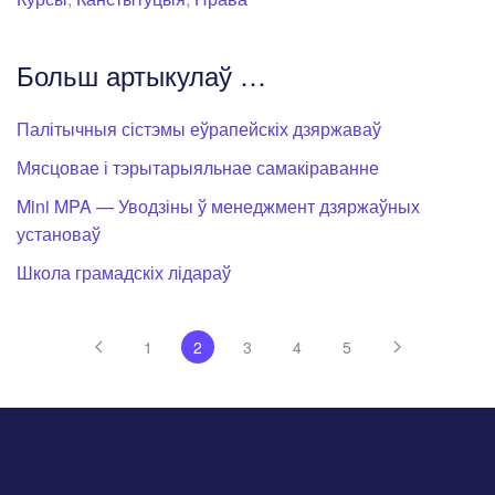
Больш артыкулаў …
Палітычныя сістэмы еўрапейскіх дзяржаваў
Мясцовае і тэрытарыяльнае самакіраванне
Mini MPA — Уводзіны ў менеджмент дзяржаўных
установаў
Школа грамадскіх лідараў
1
2
3
4
5