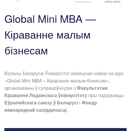
Global Mini MBA —
Кіраванне малым
бізнесам
Вольны Беларускі Ўніверсітэт абвяшчае набор на курс
«Global Mini MBA – Кіраванне малым бізнесам»,
арганізаваны ў супрацоўніцтве з
Факультэтам
Кіравання Лодзінскага ўніверсітэту
пры падтрымцы
Еўрапейскага саюзу ў Беларусі
і
Фонду
міжнароднай салідарнасці.