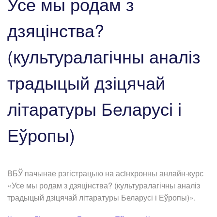
Усе мы родам з
дзяцінства?
(культуралагічны аналіз
традыцый дзіцячай
літаратуры Беларусі і
Еўропы)
ВБЎ пачынае рэгістрацыю на асiнхронны анлайн-курс
«Усе мы родам з дзяцінства? (культуралагічны аналіз
традыцый дзіцячай літаратуры Беларусі і Еўропы)».