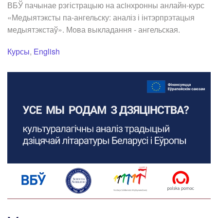
ВБЎ пачынае рэгістрацыю на асiнхронны анлайн-курс
«Медыятэксты па-ангельску: аналіз і інтэрпрэтацыя
медыятэкстаў». Мова выкладання - ангельская.
Курсы
,
English