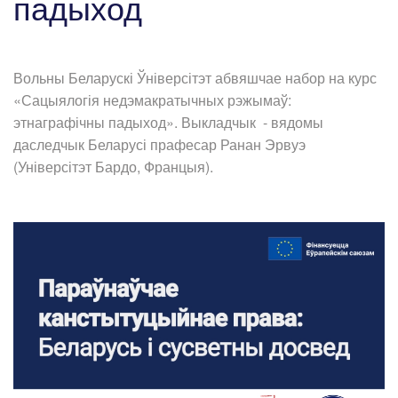
падыход
Вольны Беларускі Ўніверсітэт абвяшчае набор на курс
«Сацыялогія недэмакратычных рэжымаў:
этнаграфічны падыход». Выкладчык - вядомы
даследчык Беларусі прафесар Ранан Эрвуэ
(Універсітэт Бардо, Францыя).