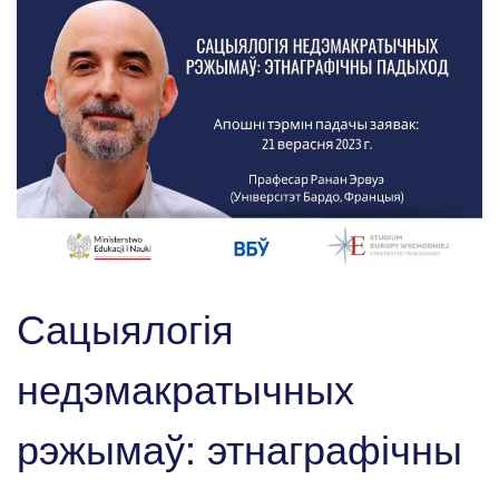
Сацыялогія
недэмакратычных
рэжымаў: этнаграфічны