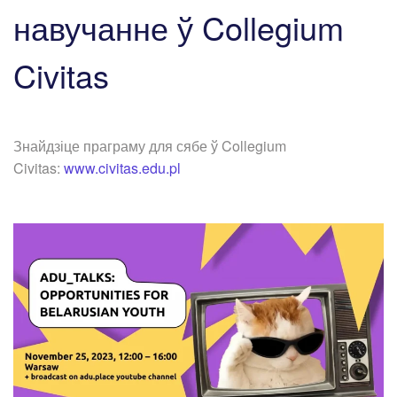
навучанне ў Collegium
Civitas
Знайдзіце праграму для сябе ў Collegium
Civitas:
www.civitas.edu.pl