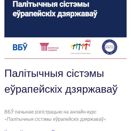
Палітычныя сістэмы
еўрапейскіх дзяржаваў
ВБЎ пачынае рэгістрацыю на анлайн-курс
«Палітычныя сістэмы еўрапейскіх дзяржаваў»