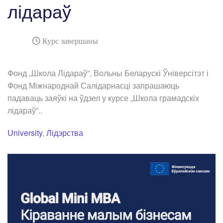
лідараў
Курс завершаны
Фонд „Школа Лідараў”, Вольны Беларускі Ўніверсітэт і
Фонд Міжнароднай Салідарнасці запрашаюць
падаваць заяўкі на ўдзел у курсе „Школа грамадскіх
лідараў”..
University
,
Лідэрства