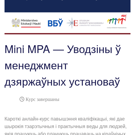
Mini MPA — Уводзіны ў
менеджмент
дзяржаўных установаў
Курс завершаны
Кароткі анлайн-курс павышэння кваліфікацыі, які дае
шырокія тэарэтычныя і практычныя веды для людзей,
якія працуюць або плануюць працаваць на кіраўнічых