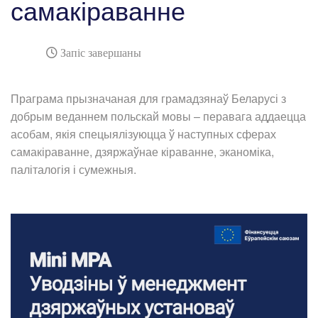
самакіраванне
Запіс завершаны
Праграма прызначаная для грамадзянаў Беларусі з
добрым веданнем польскай мовы – перавага аддаецца
асобам, якія спецыялізуюцца ў наступных сферах
самакіраванне, дзяржаўнае кіраванне, эканоміка,
паліталогія і сумежныя.