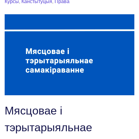
Курсы
,
Канстытуцыя
,
Права
Мясцовае і
тэрытарыяльнае