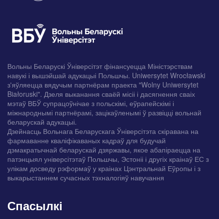
Вольны Беларускі Ўніверсітэт фінансуецца Міністэрствам
навукі і вышэйшай адукацыі Польшчы. Uniwersytet Wrocławski
з'яўляецца вядучым партнёрам праекта "Wolny Uniwersytet
Białoruski". Дзеля выканання сваёй місіі і дасягнення сваіх
мэтаў ВБЎ супрацоўнічае з польскімі, еўрапейскімі і
міжнароднымі партнёрамі, зацікаўленымі ў развіцці вольнай
беларускай адукацыі.
Дзейнасць Вольнага Беларускага Ўніверсітэта скіравана на
фармаванне кваліфікаваных кадраў для будучай
дэмакратычнай беларускай дзяржавы, якое абапіраецца на
патэнцыял універсітэтаў Польшчы, Эстоніі і другіх краінаў ЕС з
улікам досведу рэформаў у краінах Цэнтральнай Еўропы і з
выкарыстаннем сучасных тэхналогіяў навучання
Спасылкі