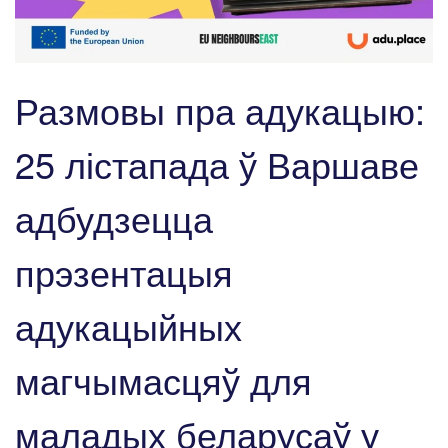
Размовы пра адукацыю:
25 лістапада ў Варшаве
адбудзецца
прэзентацыя
адукацыйных
магчымасцяў для
маладых беларусаў у