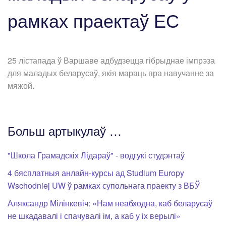
рамках праектаў ЕС
25 лістапада ў Варшаве адбудзецца гібрыднае імпрэза
для маладых беларусаў, якія мараць пра навучанне за
мяжой.
Больш артыкулаў …
"Школа Грамадскіх Лідараў" - водгукі студэнтаў
4 бясплатныя анлайн-курсы ад Studium Europy
Wschodniej UW ў рамках супольнага праекту з ВБЎ
Аляксандр Мілінкевіч: «Нам неабходна, каб беларусаў
не шкадавалі і спачувалі ім, а каб у іх верылі»