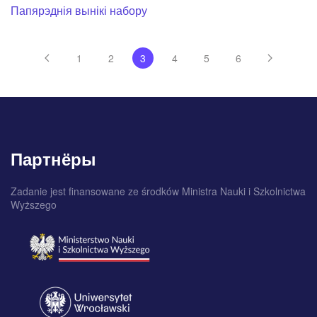
Папярэднія вынікі набору
1
2
3
4
5
6
Партнёры
Zadanie jest finansowane ze środków Ministra Nauki i Szkolnictwa
Wyższego