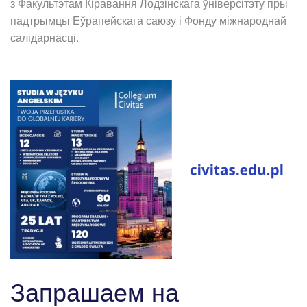
з Факультэтам Кіравання Лодзінскага ўніверсітэту пры
падтрымцы Еўрапейскага саюзу і Фонду міжнароднай
салідарнасці.
Запрашаем на